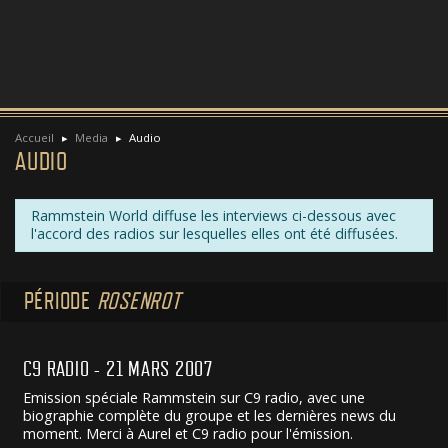
Accueil
Media
Audio
AUDIO
Rammstein World diffuse les interviews ci-dessous avec
l'accord des radios sur lesquelles elles ont été diffusées.
PÉRIODE
ROSENROT
C9 RADIO - 21 MARS 2007
Emission spéciale Rammstein sur C9 radio, avec une
biographie complète du groupe et les dernières news du
moment. Merci à Aurel et C9 radio pour l'émission.