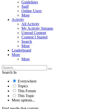
Guidelines
Staff
Online Users
More
Activity
All Activity
My Activity Streams
Unread Content
Content I Started
Search
More
Leaderboard
More
More
Search In
Everywhere
Topics
This Forum
This Topic
More options...
Find results that contain...