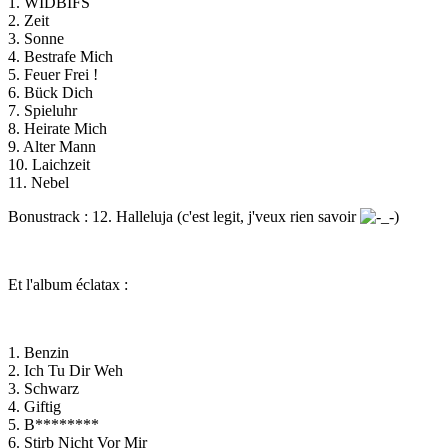
1. WIDBIFS
2. Zeit
3. Sonne
4. Bestrafe Mich
5. Feuer Frei !
6. Bück Dich
7. Spieluhr
8. Heirate Mich
9. Alter Mann
10. Laichzeit
11. Nebel
Bonustrack : 12. Halleluja (c'est legit, j'veux rien savoir
)
Et l'album éclatax
:
1. Benzin
2. Ich Tu Dir Weh
3. Schwarz
4. Giftig
5. B********
6. Stirb Nicht Vor Mir