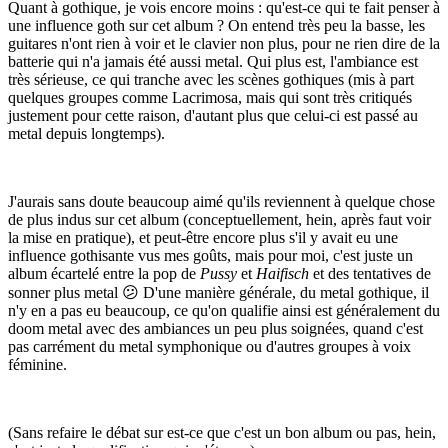
Quant à gothique, je vois encore moins : qu'est-ce qui te fait penser à
une influence goth sur cet album ? On entend très peu la basse, les
guitares n'ont rien à voir et le clavier non plus, pour ne rien dire de la
batterie qui n'a jamais été aussi metal. Qui plus est, l'ambiance est
très sérieuse, ce qui tranche avec les scènes gothiques (mis à part
quelques groupes comme Lacrimosa, mais qui sont très critiqués
justement pour cette raison, d'autant plus que celui-ci est passé au
metal depuis longtemps).
J'aurais sans doute beaucoup aimé qu'ils reviennent à quelque chose
de plus indus sur cet album (conceptuellement, hein, après faut voir
la mise en pratique), et peut-être encore plus s'il y avait eu une
influence gothisante vus mes goûts, mais pour moi, c'est juste un
album écartelé entre la pop de
Pussy
et
Haifisch
et des tentatives de
sonner plus metal
😕
D'une manière générale, du metal gothique, il
n'y en a pas eu beaucoup, ce qu'on qualifie ainsi est généralement du
doom metal avec des ambiances un peu plus soignées, quand c'est
pas carrément du metal symphonique ou d'autres groupes à voix
féminine.
(Sans refaire le débat sur est-ce que c'est un bon album ou pas, hein,