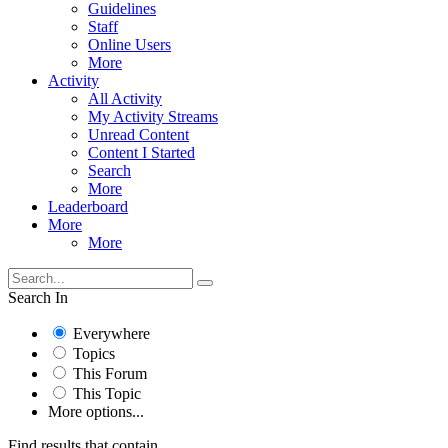
Guidelines
Staff
Online Users
More
Activity
All Activity
My Activity Streams
Unread Content
Content I Started
Search
More
Leaderboard
More
More
Search In
Everywhere
Topics
This Forum
This Topic
More options...
Find results that contain...