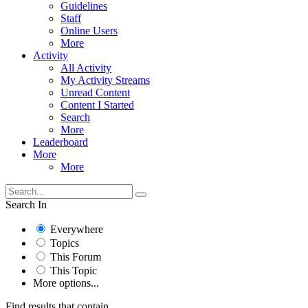
Guidelines
Staff
Online Users
More
Activity
All Activity
My Activity Streams
Unread Content
Content I Started
Search
More
Leaderboard
More
More
Search In
Everywhere
Topics
This Forum
This Topic
More options...
Find results that contain...