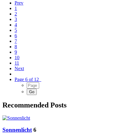
Prev
1
2
3
4
5
6
7
8
9
10
11
Next
Page 6 of 12
Recommended Posts
Sonnenlicht
6