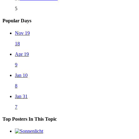
5
Popular Days
Nov 19
18
Apr 19
9
Jan 10
8
Jan 31
7
Top Posters In This Topic