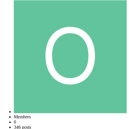
Membres
0
346 posts