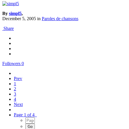
By
simpl5
,
December 5, 2005
in
Paroles de chansons
Share
Followers
0
Prev
1
2
3
4
Next
Page 1 of 4