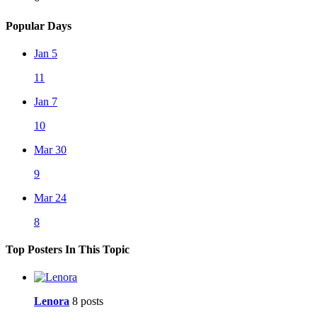
Popular Days
Jan 5
11
Jan 7
10
Mar 30
9
Mar 24
8
Top Posters In This Topic
Lenora
8 posts