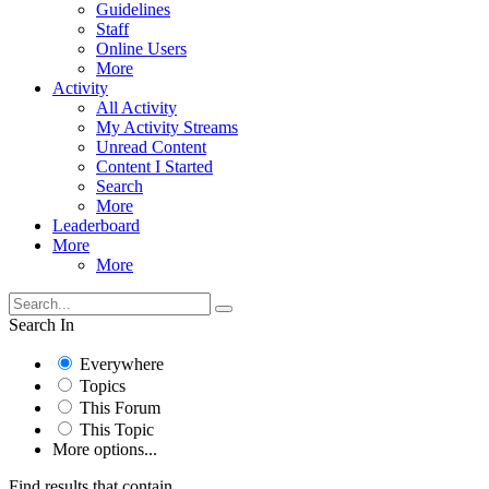
Guidelines
Staff
Online Users
More
Activity
All Activity
My Activity Streams
Unread Content
Content I Started
Search
More
Leaderboard
More
More
Search In
Everywhere
Topics
This Forum
This Topic
More options...
Find results that contain...