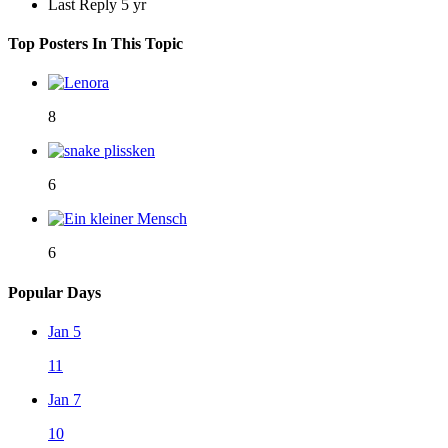
Last Reply
5 yr
Top Posters In This Topic
8
6
6
Popular Days
Jan 5
11
Jan 7
10