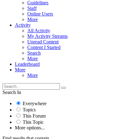
Guidelines
Staff
Online Users
More
Activity
All Activity
My Activity Streams
Unread Content
Content I Started
Search
More
Leaderboard
More
More
Search In
Everywhere
Topics
This Forum
This Topic
More options...
Find results that contain...