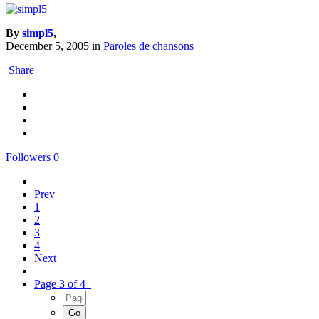
By
simpl5
,
December 5, 2005
in
Paroles de chansons
Share
Followers
0
Prev
1
2
3
4
Next
Page 3 of 4