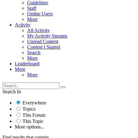
Guidelines
Staff
Online Users
More
Activity
All Activity
My Activity Streams
Unread Content
Content I Started
Search
More
Leaderboard
More
More
Search In
Everywhere
Topics
This Forum
This Topic
More options...
Find results that contain...