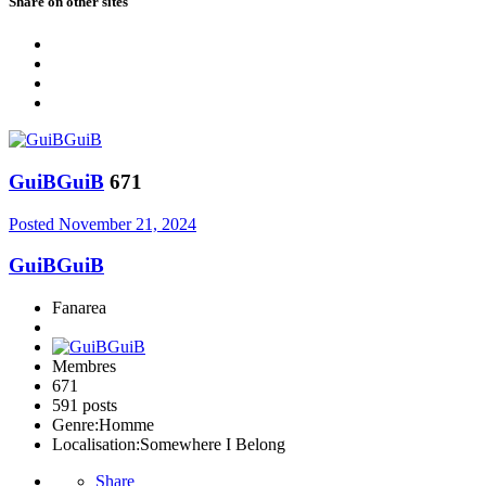
Share on other sites
GuiBGuiB
671
Posted
November 21, 2024
GuiBGuiB
Fanarea
Membres
671
591 posts
Genre:
Homme
Localisation:
Somewhere I Belong
Share