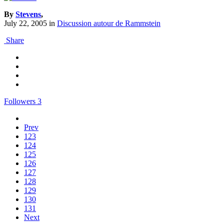
By
Stevens
,
July 22, 2005
in
Discussion autour de Rammstein
Share
Followers
3
Prev
123
124
125
126
127
128
129
130
131
Next