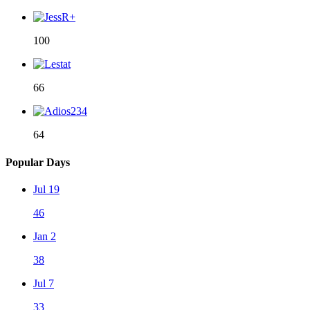
100
66
64
Popular Days
Jul 19
46
Jan 2
38
Jul 7
33