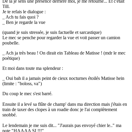
De là je sens une présence derrière moi, je me retourne... Et c'était
Till.
Je te refais le dialogue :
_ Ach tu fais quoi ?
_ Ben je regarde la vue
(quand je suis stressée, je suis factuelle et sarcastique)
Le mec se penche pour regarder la vue et voit passer un camion
poubelle.
_ Ach ja très beau ! On dirait ein Tableau de Matisse ! (mdr le mec
poétique)
Et moi dans toute ma splendeur
:
_ Oui bah il a jamais peint de cieux nocturnes étoilés Matisse hein
(limite : "boloss, va")
Du coup le mec s'est barré.
Ensuite il a levé sa flûte de champ' dans ma direction mais j'étais en
train de taxer des clopes à un roadie donc je l'ai complètement
snobbé.
Le lendemain je me suis dit... "J'aurais pas envoyé chier le.." ma
pote "HAAAA SI !!!"