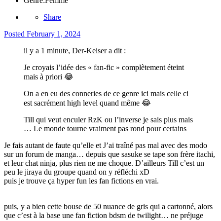
Genre:
Femme
Share
Posted
February 1, 2024
il y a 1 minute, Der-Keiser a dit :
Je croyais l’idée des « fan-fic » complètement éteint
mais à priori
😂
On a en eu des conneries de ce genre ici mais celle ci
est sacrément high level quand même
😂
Till qui veut enculer RzK ou l’inverse je sais plus mais
… Le monde tourne vraiment pas rond pour certains
Je fais autant de faute qu’elle et J’ai traîné pas mal avec des modo
sur un forum de manga… depuis que sasuke se tape son frère itachi,
et leur chat ninja, plus rien ne me choque. D’ailleurs Till c’est un
peu le jiraya du groupe quand on y réfléchi xD
puis je trouve ça hyper fun les fan fictions en vrai.
puis, y a bien cette bouse de 50 nuance de gris qui a cartonné, alors
que c’est à la base une fan fiction bdsm de twilight… ne préjuge