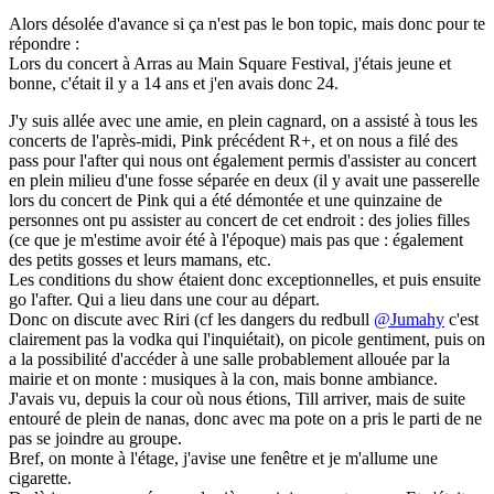
Alors désolée d'avance si ça n'est pas le bon topic, mais donc pour te
répondre :
Lors du concert à Arras au Main Square Festival, j'étais jeune et
bonne, c'était il y a 14 ans et j'en avais donc 24.
J'y suis allée avec une amie, en plein cagnard, on a assisté à tous les
concerts de l'après-midi, Pink précédent R+, et on nous a filé des
pass pour l'after qui nous ont également permis d'assister au concert
en plein milieu d'une fosse séparée en deux (il y avait une passerelle
lors du concert de Pink qui a été démontée et une quinzaine de
personnes ont pu assister au concert de cet endroit : des jolies filles
(ce que je m'estime avoir été à l'époque) mais pas que : également
des petits gosses et leurs mamans, etc.
Les conditions du show étaient donc exceptionnelles, et puis ensuite
go l'after. Qui a lieu dans une cour au départ.
Donc on discute avec Riri (cf les dangers du redbull
@Jumahy
c'est
clairement pas la vodka qui l'inquiétait), on picole gentiment, puis on
a la possibilité d'accéder à une salle probablement allouée par la
mairie et on monte : musiques à la con, mais bonne ambiance.
J'avais vu, depuis la cour où nous étions, Till arriver, mais de suite
entouré de plein de nanas, donc avec ma pote on a pris le parti de ne
pas se joindre au groupe.
Bref, on monte à l'étage, j'avise une fenêtre et je m'allume une
cigarette.