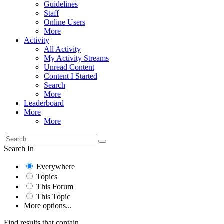
Guidelines
Staff
Online Users
More
Activity
All Activity
My Activity Streams
Unread Content
Content I Started
Search
More
Leaderboard
More
More
Search In
Everywhere
Topics
This Forum
This Topic
More options...
Find results that contain...