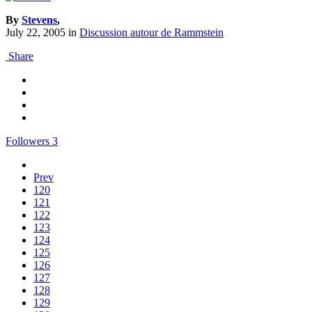
By
Stevens
,
July 22, 2005
in
Discussion autour de Rammstein
Share
Followers
3
Prev
120
121
122
123
124
125
126
127
128
129