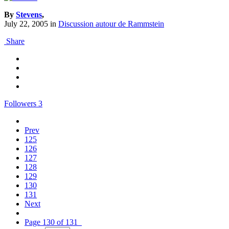
By
Stevens
,
July 22, 2005
in
Discussion autour de Rammstein
Share
Followers
3
Prev
125
126
127
128
129
130
131
Next
Page 130 of 131