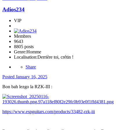
Adios234
VIP
Membres
9643
8805 posts
Genre:
Homme
Localisation:
Derrière toi, crétin !
Share
Posted
January 16, 2025
Bon bah lezgo la RZK-III
:
https://www.espguitars.com/products/33482-rzk-iii