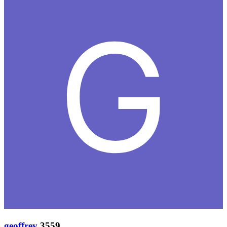
geoffrey
3559