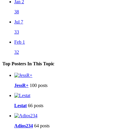
Jan 2
38
Jul 7
33
Feb 1
32
Top Posters In This Topic
JessR+
100 posts
Lestat
66 posts
Adios234
64 posts