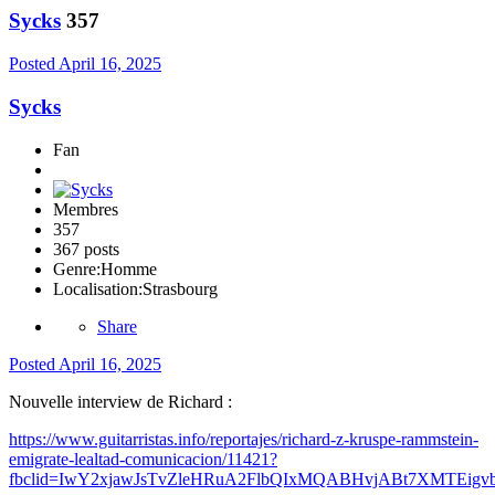
Sycks
357
Posted
April 16, 2025
Sycks
Fan
Membres
357
367 posts
Genre:
Homme
Localisation:
Strasbourg
Share
Posted
April 16, 2025
Nouvelle interview de Richard
:
https://www.guitarristas.info/reportajes/richard-z-kruspe-rammstein-
emigrate-lealtad-comunicacion/11421?
fbclid=IwY2xjawJsTvZleHRuA2FlbQIxMQABHvjABt7XMTEigv