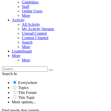
Guidelines
Staff
Online Users
More
Activity
All Activity
My Activity Streams
Unread Content
Content I Started
Search
More
Leaderboard
More
More
Search In
Everywhere
Topics
This Forum
This Topic
More options...
Find results that contain...