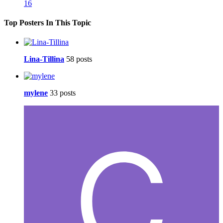
16
Top Posters In This Topic
Lina-Tillina
58 posts
mylene
33 posts