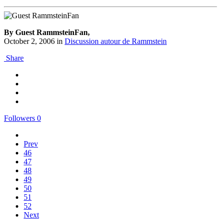
By Guest RammsteinFan,
October 2, 2006
in
Discussion autour de Rammstein
Share
Followers
0
Prev
46
47
48
49
50
51
52
Next