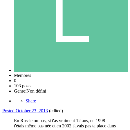
Membres
0
103 posts
Genre:
Non défini
Share
Posted
October 23, 2013
(edited)
En Russie ou pas, si t'as vraiment 12 ans, en 1998
t'étais même pas née et en 2002 t'avais pas ta place dans