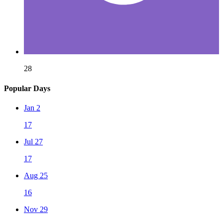
28
Popular Days
Jan 2
17
Jul 27
17
Aug 25
16
Nov 29