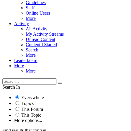
Guidelines
Staff
Online Users
More
Activity
All Activity
My Activity Streams
Unread Content
Content I Started
Search
More
Leaderboard
More
More
Search In
Everywhere
Topics
This Forum
This Topic
More options...
Find results that contain...