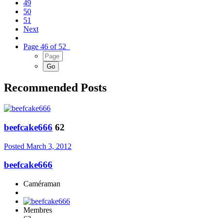
49
50
51
Next
Page 46 of 52
Recommended Posts
beefcake666
62
Posted
March 3, 2012
beefcake666
Caméraman
Membres