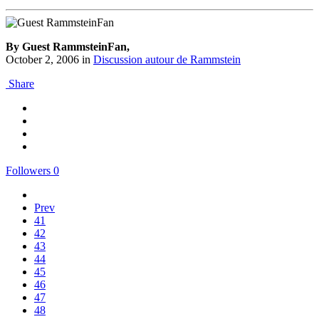
By Guest RammsteinFan,
October 2, 2006
in
Discussion autour de Rammstein
Share
Followers
0
Prev
41
42
43
44
45
46
47
48