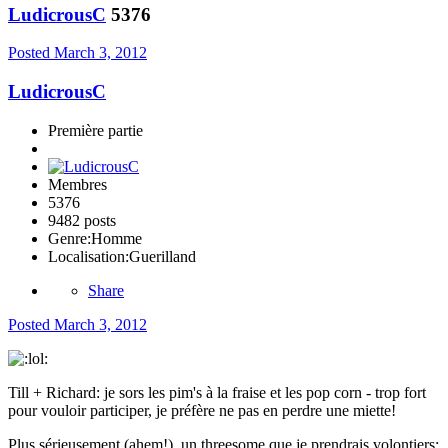
LudicrousC
5376
Posted
March 3, 2012
LudicrousC
Première partie
Membres
5376
9482 posts
Genre:
Homme
Localisation:
Guerilland
Share
Posted
March 3, 2012
Till + Richard: je sors les pim's à la fraise et les pop corn - trop fort
pour vouloir participer, je préfère ne pas en perdre une miette!
Plus sérieusement (ahem!), un threesome que je prendrais volontiers: