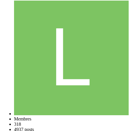
Membres
318
4937 posts