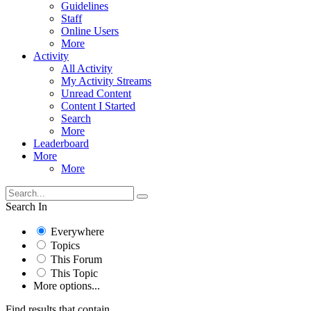
Guidelines
Staff
Online Users
More
Activity
All Activity
My Activity Streams
Unread Content
Content I Started
Search
More
Leaderboard
More
More
Search In
Everywhere
Topics
This Forum
This Topic
More options...
Find results that contain...