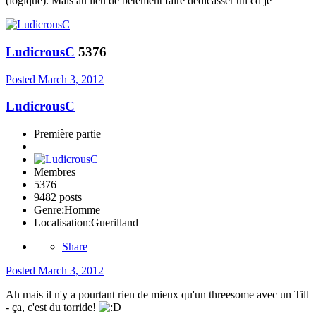
(logique). Mais au lieu de betement faire dédicasser un cd je
LudicrousC
5376
Posted
March 3, 2012
LudicrousC
Première partie
Membres
5376
9482 posts
Genre:
Homme
Localisation:
Guerilland
Share
Posted
March 3, 2012
Ah mais il n'y a pourtant rien de mieux qu'un threesome avec un Till
- ça, c'est du torride!