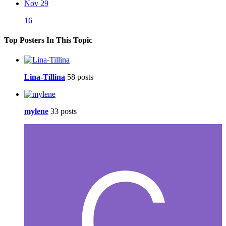
Nov 29
16
Top Posters In This Topic
Lina-Tillina
58 posts
mylene
33 posts