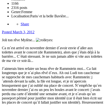
1166
2316 posts
Genre:
Femme
Localisation:
Paris/ et la belle Bavière...
Share
Posted
March 3, 2012
Joli ton rêve Mylène...
Ca m´est arrivé en novembre dernier d´avoir envie d´aller aux
toilettes avant le concert (de Rammstein), alors que j´étais déjà à la
barrière... C´était stressant. Je ne suis jamais allée si vite aux toilettes
de ma vie ce soir-là...
J´aimerais bien refaire un beau rêve de Rammstein moi... Ca fait
longtemps que je n´ai plus rêvé d´eux. Ah oui Ludi ton cauchemar
se rapproche de mes cauchemars habituels avec Rammstein: j
´attends devant la salle, la file est longue, et je m´apercois
brusquement que j´ai oublié ma place de concert. N´empêche qu´en
novembre dernier j´ai eu un peu les boules avant le concert: j´avais
perdu ma carte d´identité une semaine avant, et je n´avais qu´un
passeport périmé pour justifier mon identité (car il était bien écrit sur
les places de concert qu´il fallait justifier son identité). Heureusement