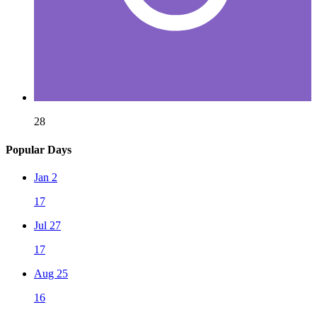
28
Popular Days
Jan 2
17
Jul 27
17
Aug 25
16