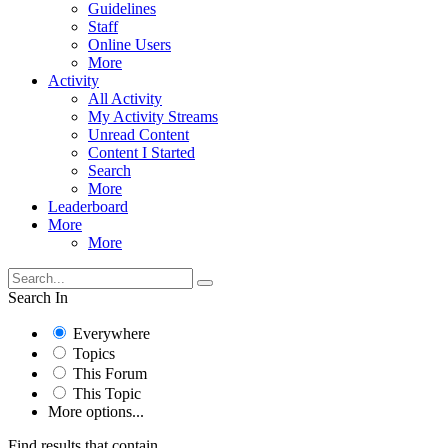
Guidelines
Staff
Online Users
More
Activity
All Activity
My Activity Streams
Unread Content
Content I Started
Search
More
Leaderboard
More
More
Search In
Everywhere
Topics
This Forum
This Topic
More options...
Find results that contain...