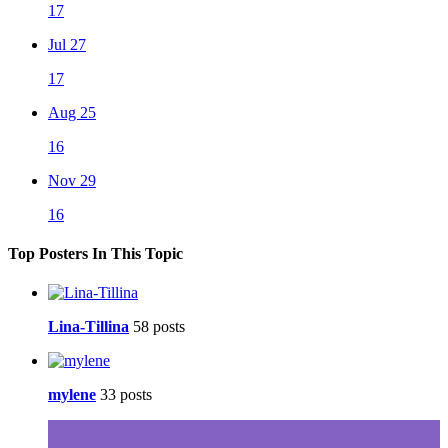
17
Jul 27
17
Aug 25
16
Nov 29
16
Top Posters In This Topic
Lina-Tillina
58 posts
mylene
33 posts