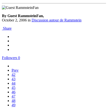
By Guest RammsteinFan,
October 2, 2006
in
Discussion autour de Rammstein
Share
Followers
0
Prev
42
43
44
45
46
47
48
49