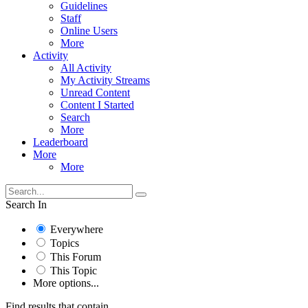
Guidelines
Staff
Online Users
More
Activity
All Activity
My Activity Streams
Unread Content
Content I Started
Search
More
Leaderboard
More
More
Search In
Everywhere
Topics
This Forum
This Topic
More options...
Find results that contain...