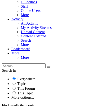
Guidelines
Staff
Online Users
More
Activity
All Activity
My Activity Streams
Unread Content
Content I Started
Search
More
Leaderboard
More
More
Search In
Everywhere
Topics
This Forum
This Topic
More options...
Find results that contain...