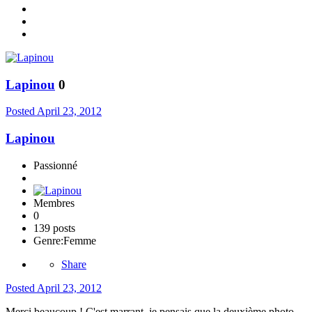
Lapinou
0
Posted
April 23, 2012
Lapinou
Passionné
Membres
0
139 posts
Genre:
Femme
Share
Posted
April 23, 2012
Merci beaucoup ! C'est marrant, je pensais que la deuxième photo