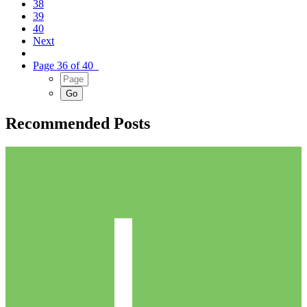
38
39
40
Next
Page 36 of 40
Recommended Posts