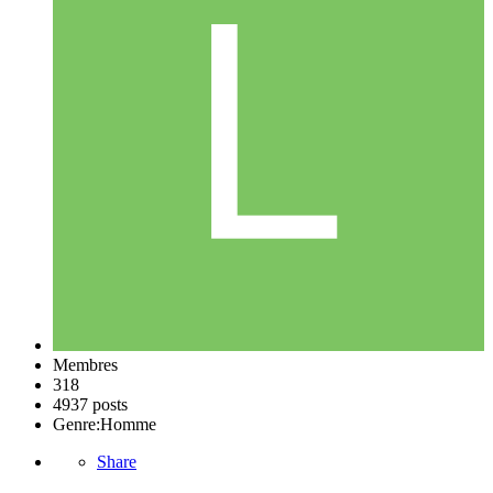
Membres
318
4937 posts
Genre:
Homme
Share