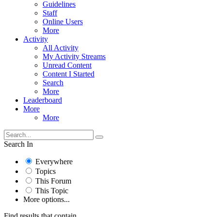
Guidelines
Staff
Online Users
More
Activity
All Activity
My Activity Streams
Unread Content
Content I Started
Search
More
Leaderboard
More
More
Search In
Everywhere
Topics
This Forum
This Topic
More options...
Find results that contain...