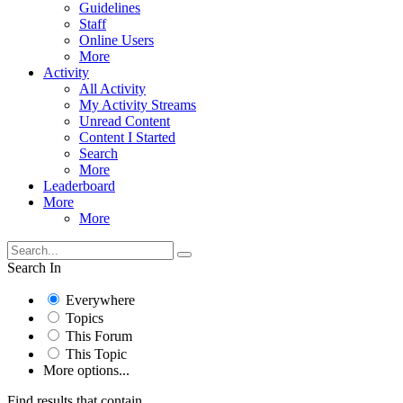
Guidelines
Staff
Online Users
More
Activity
All Activity
My Activity Streams
Unread Content
Content I Started
Search
More
Leaderboard
More
More
Search In
Everywhere
Topics
This Forum
This Topic
More options...
Find results that contain...