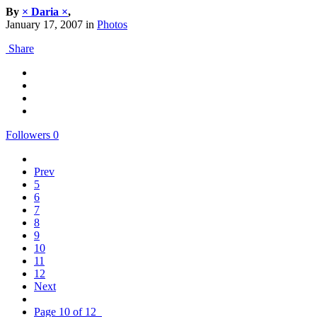
By
× Daria ×
,
January 17, 2007
in
Photos
Share
Followers
0
Prev
5
6
7
8
9
10
11
12
Next
Page 10 of 12