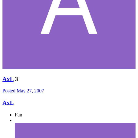
AxL
3
Posted
May 27, 2007
AxL
Fan