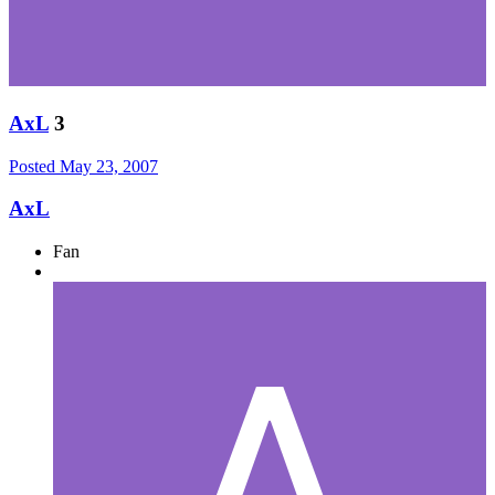
AxL
3
Posted
May 23, 2007
AxL
Fan