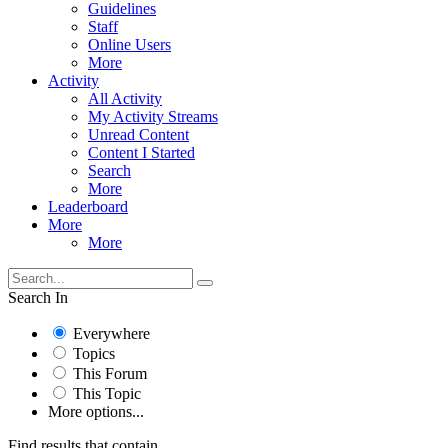
Guidelines
Staff
Online Users
More
Activity
All Activity
My Activity Streams
Unread Content
Content I Started
Search
More
Leaderboard
More
More
Search In
Everywhere
Topics
This Forum
This Topic
More options...
Find results that contain...