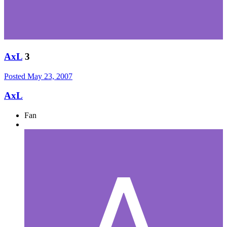
AxL
3
Posted
May 23, 2007
AxL
Fan