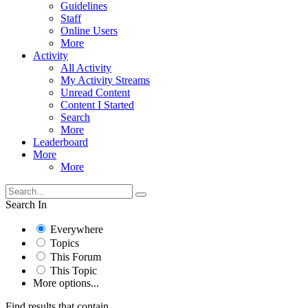
Guidelines
Staff
Online Users
More
Activity
All Activity
My Activity Streams
Unread Content
Content I Started
Search
More
Leaderboard
More
More
Search In
Everywhere
Topics
This Forum
This Topic
More options...
Find results that contain...