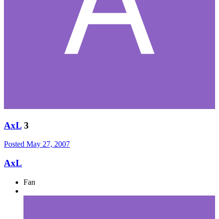
AxL
3
Posted
May 27, 2007
AxL
Fan