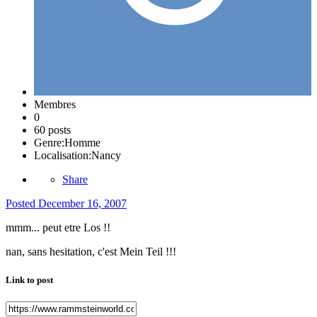
Membres
0
60 posts
Genre:
Homme
Localisation:
Nancy
Share
Posted
December 16, 2007
mmm... peut etre Los !!
nan, sans hesitation, c'est Mein Teil !!!
Link to post