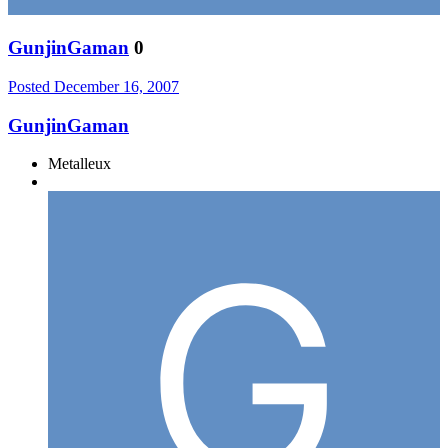
GunjinGaman
0
Posted
December 16, 2007
GunjinGaman
Metalleux