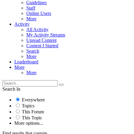
Guidelines
Staff
Online Users
More
Activity
All Activity
My Activity Streams
Unread Content
Content I Started
Search
More
Leaderboard
More
More
Search In
Everywhere
Topics
This Forum
This Topic
More options...
Find results that contain...