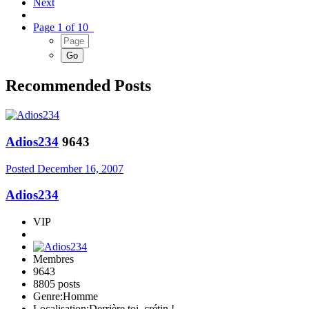
Next
Page 1 of 10
Recommended Posts
Adios234
9643
Posted
December 16, 2007
Adios234
VIP
Membres
9643
8805 posts
Genre:
Homme
Localisation:
Derrière toi, crétin !