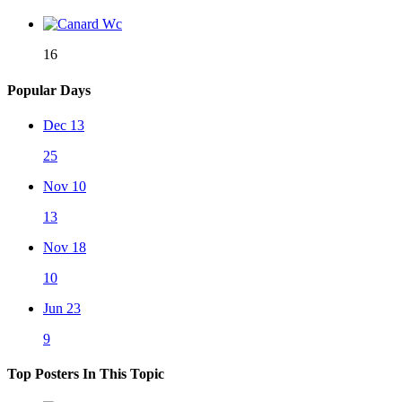
16
Popular Days
Dec 13
25
Nov 10
13
Nov 18
10
Jun 23
9
Top Posters In This Topic