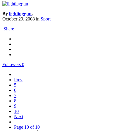
By
lightinggun
,
October 29, 2008
in
Sport
Share
Followers
0
Prev
5
6
7
8
9
10
Next
Page 10 of 10