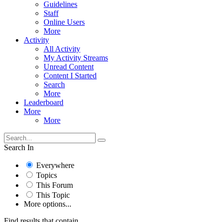
Guidelines
Staff
Online Users
More
Activity
All Activity
My Activity Streams
Unread Content
Content I Started
Search
More
Leaderboard
More
More
Search In
Everywhere
Topics
This Forum
This Topic
More options...
Find results that contain...