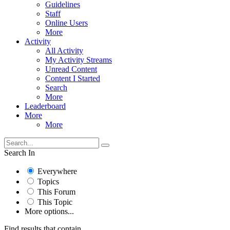
Guidelines
Staff
Online Users
More
Activity
All Activity
My Activity Streams
Unread Content
Content I Started
Search
More
Leaderboard
More
More
Search In
Everywhere
Topics
This Forum
This Topic
More options...
Find results that contain...