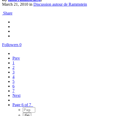
March 21, 2010
in
Discussion autour de Rammstein
Share
Followers
0
Prev
1
2
3
4
5
6
7
Next
Page 6 of 7