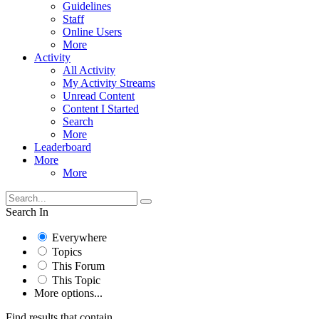
Guidelines
Staff
Online Users
More
Activity
All Activity
My Activity Streams
Unread Content
Content I Started
Search
More
Leaderboard
More
More
Search In
Everywhere
Topics
This Forum
This Topic
More options...
Find results that contain...