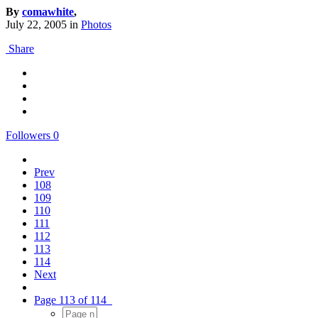
By
comawhite
,
July 22, 2005
in
Photos
Share
Followers
0
Prev
108
109
110
111
112
113
114
Next
Page 113 of 114