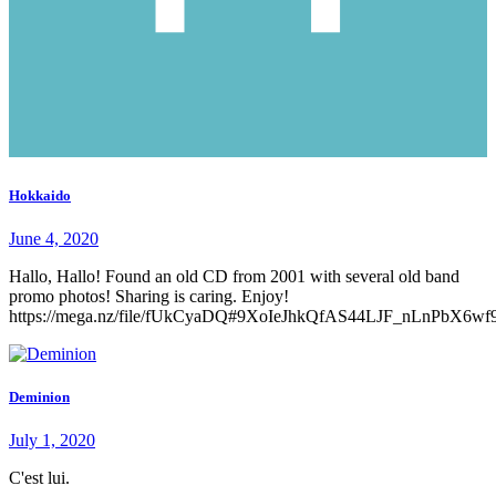
Hokkaido
June 4, 2020
Hallo, Hallo! Found an old CD from 2001 with several old band
promo photos! Sharing is caring. Enjoy!
https://mega.nz/file/fUkCyaDQ#9XoIeJhkQfAS44LJF_nLnPbX6
Deminion
July 1, 2020
C'est lui.