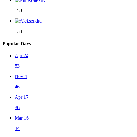
159
133
Popular Days
Apr 24
53
Nov 4
46
Apr 17
36
Mar 16
34