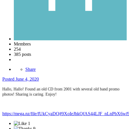
Membres
254
385 posts
Share
Posted
June 4, 2020
Hallo, Hallo! Found an old CD from 2001 with several old band promo
photos! Sharing is caring. Enjoy!
https://mega.nz/file/fUkCyaDQ#9XoIeJhkQfAS44LJF_nLnPbX6
1
9