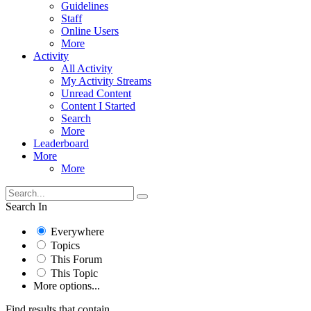
Guidelines
Staff
Online Users
More
Activity
All Activity
My Activity Streams
Unread Content
Content I Started
Search
More
Leaderboard
More
More
Search In
Everywhere
Topics
This Forum
This Topic
More options...
Find results that contain...