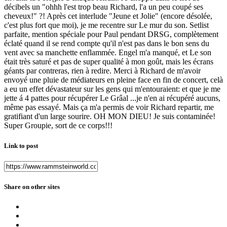
décibels un "ohhh l'est trop beau Richard, l'a un peu coupé ses
cheveux!" ?! Après cet interlude "Jeune et Jolie" (encore désolée,
c'est plus fort que moi), je me recentre sur Le mur du son. Setlist
parfaite, mention spéciale pour Paul pendant DRSG, complètement
éclaté quand il se rend compte qu'il n'est pas dans le bon sens du
vent avec sa manchette enflammée. Engel m'a manqué, et Le son
était très saturé et pas de super qualité à mon goût, mais les écrans
géants par contreras, rien à redire. Merci à Richard de m'avoir
envoyé une pluie de médiateurs en pleine face en fin de concert, celà
a eu un effet dévastateur sur les gens qui m'entouraient: et que je me
jette á 4 pattes pour récupérer Le Grâal ...je n'en ai récupéré aucuns,
même pas essayé. Mais ça m'a permis de voir Richard repartir, me
gratifiant d'un large sourire. OH MON DIEU! Je suis contaminée!
Super Groupie, sort de ce corps!!!
Link to post
Share on other sites