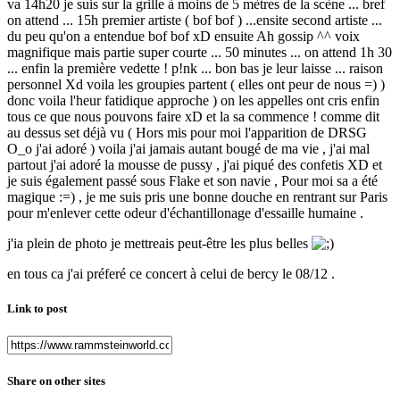
va 14h20 je suis sur la grille à moins de 5 mètres de la scène ... bref
on attend ... 15h premier artiste ( bof bof ) ...ensite second artiste ...
du peu qu'on a entendue bof bof xD ensuite Ah gossip ^^ voix
magnifique mais partie super courte ... 50 minutes ... on attend 1h 30
... enfin la première vedette ! p!nk ... bon bas je leur laisse ... raison
personnel Xd voila les groupies partent ( elles ont peur de nous =) )
donc voila l'heur fatidique approche ) on les appelles ont cris enfin
tous ce que nous pouvons faire xD et la sa commence ! comme dit
au dessus set déjà vu ( Hors mis pour moi l'apparition de DRSG
O_o j'ai adoré ) voila j'ai jamais autant bougé de ma vie , j'ai mal
partout j'ai adoré la mousse de pussy , j'ai piqué des confetis XD et
je suis également passé sous Flake et son navie , Pour moi sa a été
magique :=) , je me suis pris une bonne douche en rentrant sur Paris
pour m'enlever cette odeur d'échantillonage d'essaille humaine .
j'ia plein de photo je mettreais peut-être les plus belles
en tous ca j'ai préferé ce concert à celui de bercy le 08/12 .
Link to post
Share on other sites