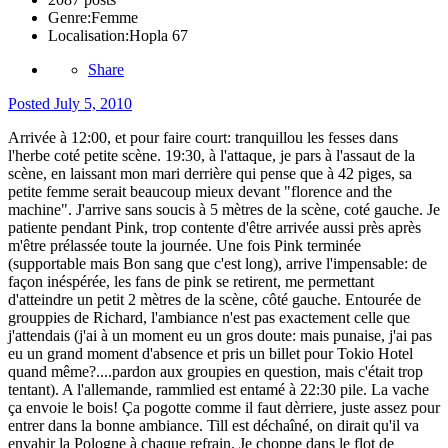
Genre:
Femme
Localisation:
Hopla 67
Share
Posted
July 5, 2010
Arrivée à 12:00, et pour faire court: tranquillou les fesses dans
l'herbe coté petite scène. 19:30, à l'attaque, je pars à l'assaut de la
scène, en laissant mon mari derrière qui pense que à 42 piges, sa
petite femme serait beaucoup mieux devant "florence and the
machine". J'arrive sans soucis à 5 mètres de la scène, coté gauche. Je
patiente pendant Pink, trop contente d'être arrivée aussi près après
m'être prélassée toute la journée. Une fois Pink terminée
(supportable mais Bon sang que c'est long), arrive l'impensable: de
façon inéspérée, les fans de pink se retirent, me permettant
d'atteindre un petit 2 mètres de la scène, côté gauche. Entourée de
grouppies de Richard, l'ambiance n'est pas exactement celle que
j'attendais (j'ai à un moment eu un gros doute: mais punaise, j'ai pas
eu un grand moment d'absence et pris un billet pour Tokio Hotel
quand même?....pardon aux groupies en question, mais c'était trop
tentant). A l'allemande, rammlied est entamé à 22:30 pile. La vache
ça envoie le bois! Ça pogotte comme il faut dèrriere, juste assez pour
entrer dans la bonne ambiance. Till est déchaîné, on dirait qu'il va
envahir la Pologne à chaque refrain. Je choppe dans le flot de