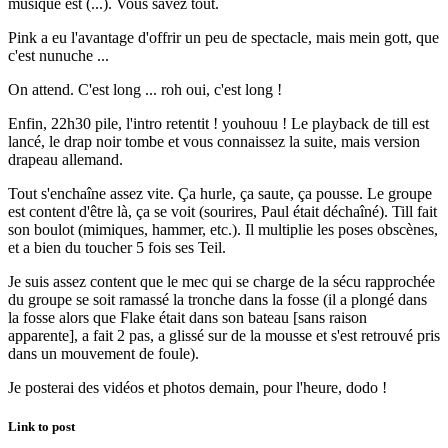
musique est (...). Vous savez tout.
Pink a eu l'avantage d'offrir un peu de spectacle, mais mein gott, que
c'est nunuche ...
On attend. C'est long ... roh oui, c'est long !
Enfin, 22h30 pile, l'intro retentit ! youhouu ! Le playback de till est
lancé, le drap noir tombe et vous connaissez la suite, mais version
drapeau allemand.
Tout s'enchaîne assez vite. Ça hurle, ça saute, ça pousse. Le groupe
est content d'être là, ça se voit (sourires, Paul était déchaîné). Till fait
son boulot (mimiques, hammer, etc.). Il multiplie les poses obscènes,
et a bien du toucher 5 fois ses Teil.
Je suis assez content que le mec qui se charge de la sécu rapprochée
du groupe se soit ramassé la tronche dans la fosse (il a plongé dans
la fosse alors que Flake était dans son bateau [sans raison
apparente], a fait 2 pas, a glissé sur de la mousse et s'est retrouvé pris
dans un mouvement de foule).
Je posterai des vidéos et photos demain, pour l'heure, dodo !
Link to post