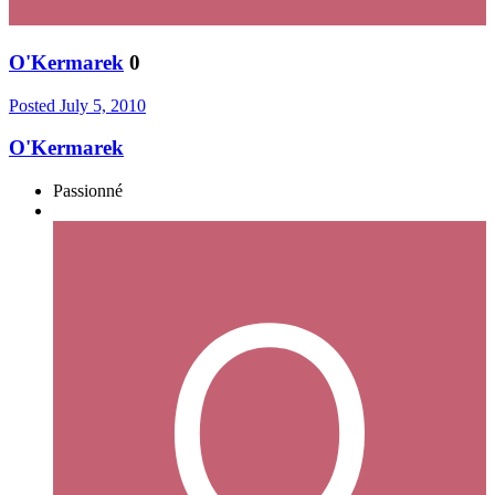
O'Kermarek
0
Posted
July 5, 2010
O'Kermarek
Passionné