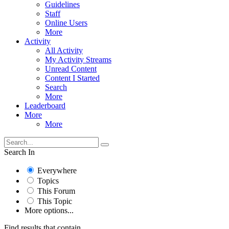
Guidelines
Staff
Online Users
More
Activity
All Activity
My Activity Streams
Unread Content
Content I Started
Search
More
Leaderboard
More
More
Search In
Everywhere
Topics
This Forum
This Topic
More options...
Find results that contain...