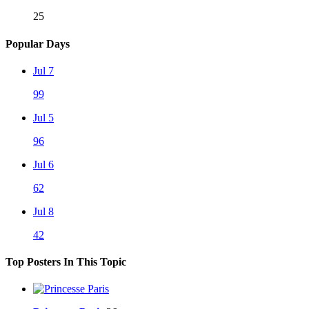
25
Popular Days
Jul 7
99
Jul 5
96
Jul 6
62
Jul 8
42
Top Posters In This Topic