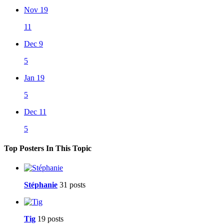
Nov 19
11
Dec 9
5
Jan 19
5
Dec 11
5
Top Posters In This Topic
Stéphanie
31 posts
Tig
19 posts