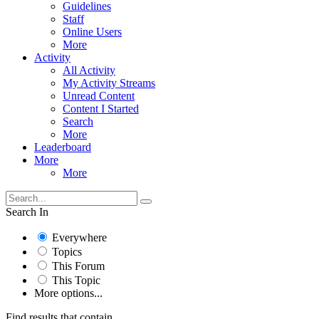
Guidelines
Staff
Online Users
More
Activity
All Activity
My Activity Streams
Unread Content
Content I Started
Search
More
Leaderboard
More
More
Search In
Everywhere
Topics
This Forum
This Topic
More options...
Find results that contain...