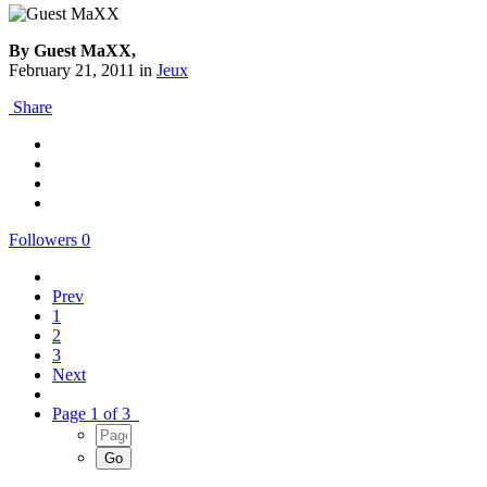
By Guest MaXX,
February 21, 2011
in
Jeux
Share
Followers
0
Prev
1
2
3
Next
Page 1 of 3