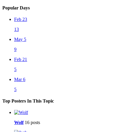
Popular Days
Feb 23
13
May 5
9
Feb 21
5
Mar 6
5
Top Posters In This Topic
Wolf
16 posts