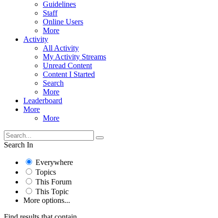
Guidelines
Staff
Online Users
More
Activity
All Activity
My Activity Streams
Unread Content
Content I Started
Search
More
Leaderboard
More
More
Search In
Everywhere
Topics
This Forum
This Topic
More options...
Find results that contain...