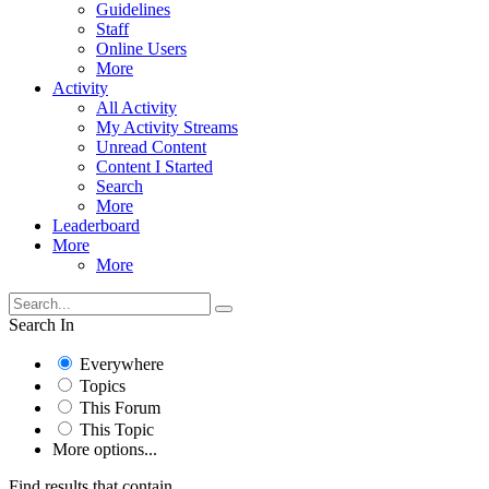
Guidelines
Staff
Online Users
More
Activity
All Activity
My Activity Streams
Unread Content
Content I Started
Search
More
Leaderboard
More
More
Search In
Everywhere
Topics
This Forum
This Topic
More options...
Find results that contain...