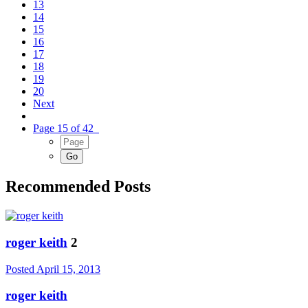
13
14
15
16
17
18
19
20
Next
Page 15 of 42
Recommended Posts
roger keith
2
Posted
April 15, 2013
roger keith