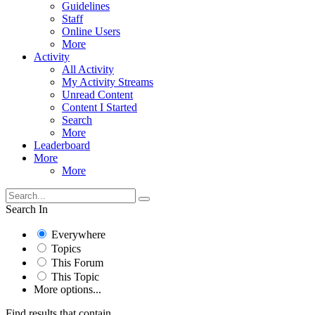
Guidelines
Staff
Online Users
More
Activity
All Activity
My Activity Streams
Unread Content
Content I Started
Search
More
Leaderboard
More
More
Search In
Everywhere
Topics
This Forum
This Topic
More options...
Find results that contain...