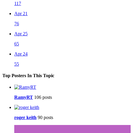
117
Apr 21
76
Apr 25
65
Apr 24
55
Top Posters In This Topic
RamyRT
106 posts
roger keith
90 posts