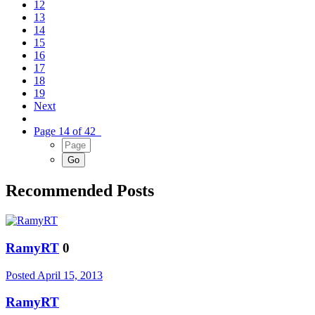
12
13
14
15
16
17
18
19
Next
Page 14 of 42
Recommended Posts
RamyRT
0
Posted
April 15, 2013
RamyRT