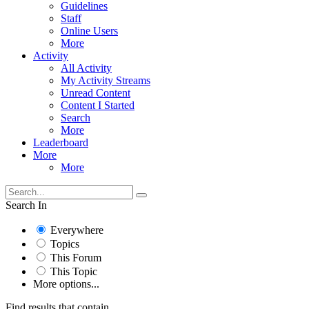
Guidelines
Staff
Online Users
More
Activity
All Activity
My Activity Streams
Unread Content
Content I Started
Search
More
Leaderboard
More
More
Search In
Everywhere
Topics
This Forum
This Topic
More options...
Find results that contain...