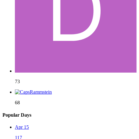
73
68
Popular Days
Apr 15
117