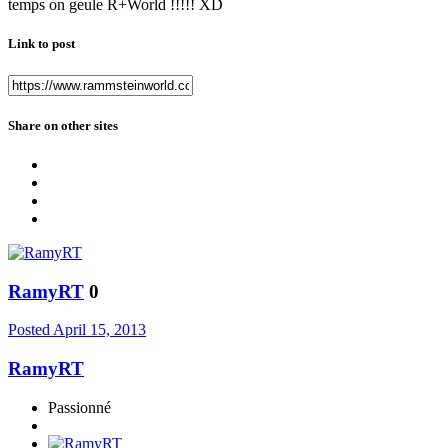
temps on geule R+World !!!!! XD
Link to post
Share on other sites
RamyRT
0
Posted
April 15, 2013
RamyRT
Passionné