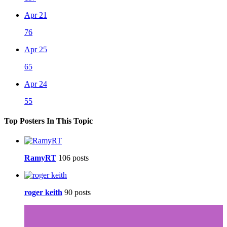
Apr 21
76
Apr 25
65
Apr 24
55
Top Posters In This Topic
RamyRT
106 posts
roger keith
90 posts