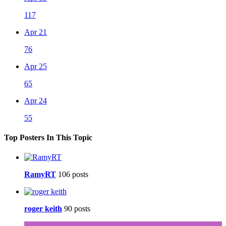
117
Apr 21
76
Apr 25
65
Apr 24
55
Top Posters In This Topic
RamyRT
106 posts
roger keith
90 posts