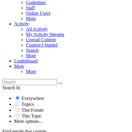
Guidelines
Staff
Online Users
More
Activity
All Activity
My Activity Streams
Unread Content
Content I Started
Search
More
Leaderboard
More
More
Search In
Everywhere
Topics
This Forum
This Topic
More options...
Find results that contain...