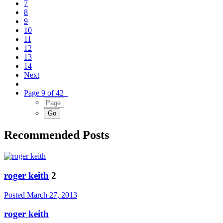
7
8
9
10
11
12
13
14
Next
Page 9 of 42
Recommended Posts
roger keith
2
Posted
March 27, 2013
roger keith