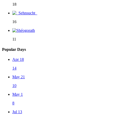
18
16
11
Popular Days
Apr 18
14
May 21
10
May 1
8
Jul 13