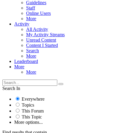
Guidelines
Staff
Online Users
More
Activity
All Activity
My Activity Streams
Unread Content
Content I Started
Search
More
Leaderboard
More
More
Search In
Everywhere
Topics
This Forum
This Topic
More options...
Find results that contain...