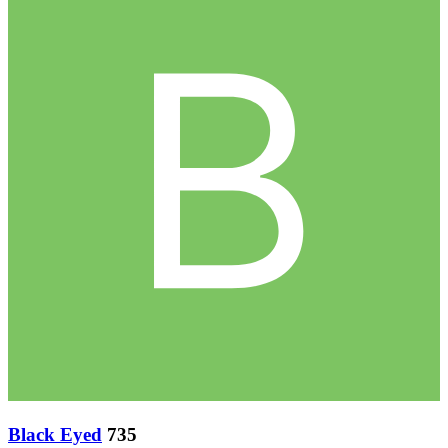
Black Eyed
735