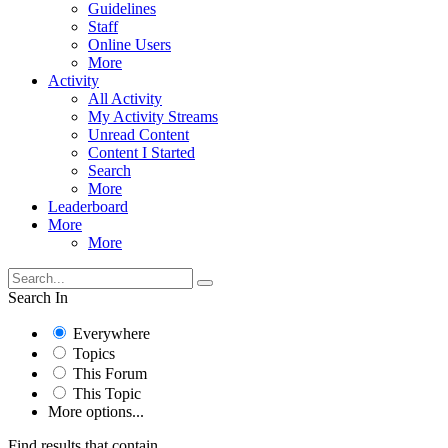
Guidelines
Staff
Online Users
More
Activity
All Activity
My Activity Streams
Unread Content
Content I Started
Search
More
Leaderboard
More
More
Search In
Everywhere
Topics
This Forum
This Topic
More options...
Find results that contain...