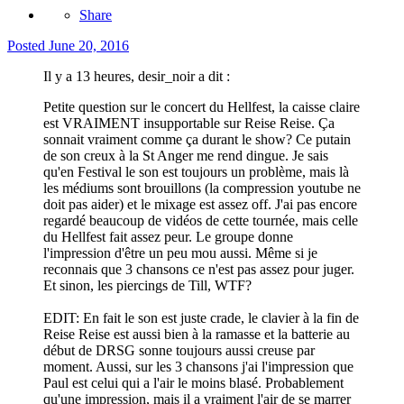
Share
Posted
June 20, 2016
Il y a 13 heures, desir_noir a dit :
Petite question sur le concert du Hellfest, la caisse claire
est VRAIMENT insupportable sur Reise Reise. Ça
sonnait vraiment comme ça durant le show? Ce putain
de son creux à la St Anger me rend dingue. Je sais
qu'en Festival le son est toujours un problème, mais là
les médiums sont brouillons (la compression youtube ne
doit pas aider) et le mixage est assez off. J'ai pas encore
regardé beaucoup de vidéos de cette tournée, mais celle
du Hellfest fait assez peur. Le groupe donne
l'impression d'être un peu mou aussi. Même si je
reconnais que 3 chansons ce n'est pas assez pour juger.
Et sinon, les piercings de Till, WTF?
EDIT: En fait le son est juste crade, le clavier à la fin de
Reise Reise est aussi bien à la ramasse et la batterie au
début de DRSG sonne toujours aussi creuse par
moment. Aussi, sur les 3 chansons j'ai l'impression que
Paul est celui qui a l'air le moins blasé. Probablement
qu'une impression, mais il a vraiment l'air de se marrer