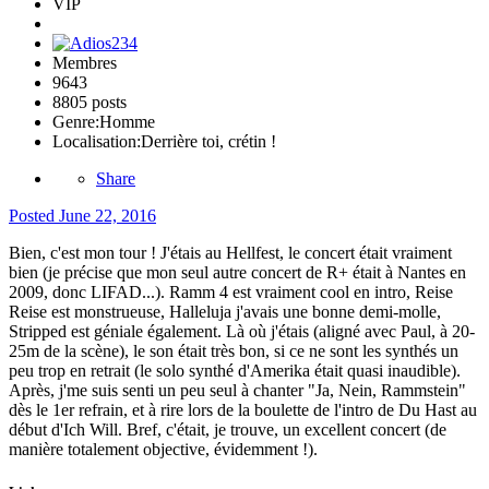
VIP
Membres
9643
8805 posts
Genre:
Homme
Localisation:
Derrière toi, crétin !
Share
Posted
June 22, 2016
Bien, c'est mon tour ! J'étais au Hellfest, le concert était vraiment
bien (je précise que mon seul autre concert de R+ était à Nantes en
2009, donc LIFAD...). Ramm 4 est vraiment cool en intro, Reise
Reise est monstrueuse, Halleluja j'avais une bonne demi-molle,
Stripped est géniale également. Là où j'étais (aligné avec Paul, à 20-
25m de la scène), le son était très bon, si ce ne sont les synthés un
peu trop en retrait (le solo synthé d'Amerika était quasi inaudible).
Après, j'me suis senti un peu seul à chanter "Ja, Nein, Rammstein"
dès le 1er refrain, et à rire lors de la boulette de l'intro de Du Hast au
début d'Ich Will. Bref, c'était, je trouve, un excellent concert (de
manière totalement objective, évidemment !).