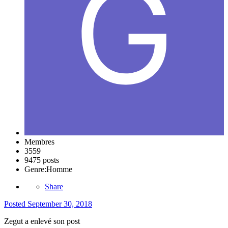
Membres
3559
9475 posts
Genre:
Homme
Share
Posted
September 30, 2018
Zegut a enlevé son post