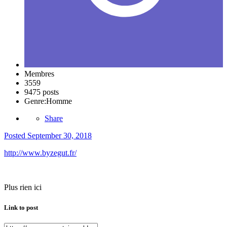
Membres
3559
9475 posts
Genre:
Homme
Share
Posted
September 30, 2018
http://www.byzegut.fr/
Plus rien ici
Link to post