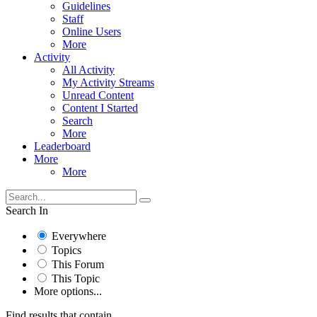
Guidelines
Staff
Online Users
More
Activity
All Activity
My Activity Streams
Unread Content
Content I Started
Search
More
Leaderboard
More
More
Search In
Everywhere
Topics
This Forum
This Topic
More options...
Find results that contain...