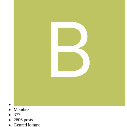
Membres
373
2606 posts
Genre:
Homme