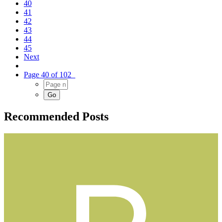
40
41
42
43
44
45
Next
Page 40 of 102
Recommended Posts