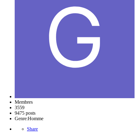
Membres
3559
9475 posts
Genre:
Homme
Share