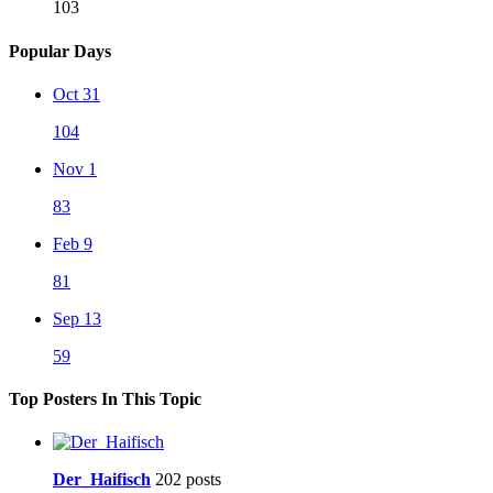
103
Popular Days
Oct 31
104
Nov 1
83
Feb 9
81
Sep 13
59
Top Posters In This Topic
Der_Haifisch
202 posts