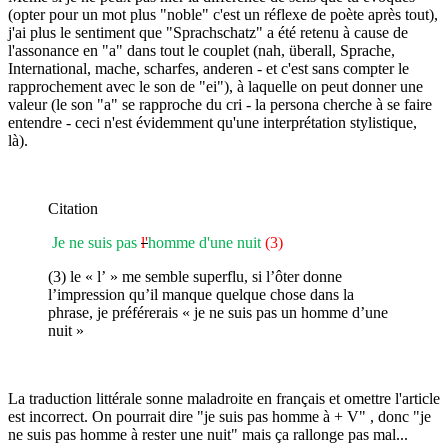
(opter pour un mot plus "noble" c'est un réflexe de poète après tout),
j'ai plus le sentiment que "Sprachschatz" a été retenu à cause de
l'assonance en "a" dans tout le couplet (nah, überall, Sprache,
International, mache, scharfes, anderen - et c'est sans compter le
rapprochement avec le son de "ei"), à laquelle on peut donner une
valeur (le son "a" se rapproche du cri - la persona cherche à se faire
entendre - ceci n'est évidemment qu'une interprétation stylistique,
là).
Citation
Je ne suis pas
l'
homme d'une nuit
(3)
(3) le « l’ » me semble superflu, si l’ôter donne
l’impression qu’il manque quelque chose dans la
phrase, je préférerais « je ne suis pas un homme d’une
nuit »
La traduction littérale sonne maladroite en français et omettre l'article
est incorrect. On pourrait dire "je suis pas homme à + V" , donc "je
ne suis pas homme à rester une nuit" mais ça rallonge pas mal...