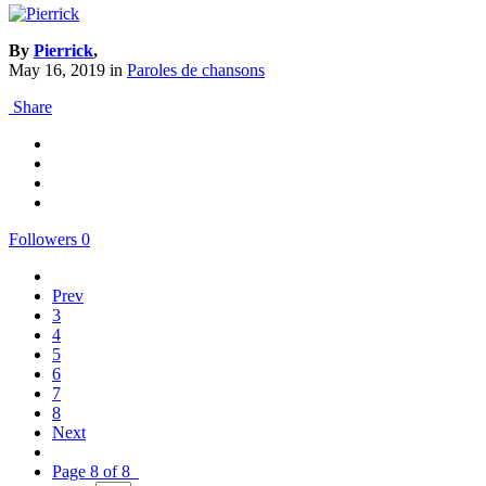
By
Pierrick
,
May 16, 2019
in
Paroles de chansons
Share
Followers
0
Prev
3
4
5
6
7
8
Next
Page 8 of 8