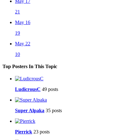
May 17
21
May 16
19
May 22
10
Top Posters In This Topic
LudicrousC
49 posts
Super Alpaka
35 posts
Pierrick
23 posts