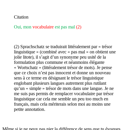
Citation
Oui, mon
vocabulaire
est pas mal
(2)
(2) Sprachschatz se traduirait littéralement par « trésor
linguistique » (combiné avec « pas mal » on obtient une
jolie litote), il s’agit d’un synonyme peu usité de la
formulation plus commune et néanmoins élégante
« Wortschatz » (littéralement trésor de mots). Je pense
que ce choix n’est pas innocent et donne un nouveau
sens à ce terme en désignant le trésor linguistique
englobant plusieurs langues autrement plus rutilant
qu’un « simple » trésor de mots dans une langue. Je ne
me suis pas permis de remplacer vocabulaire par trésor
linguistique car cela me semble un peu too much en
français, mais cela mériterais selon moi au moins une
petite annotation.
Même si je ne peux pas nier la différence de sens que tu évoques