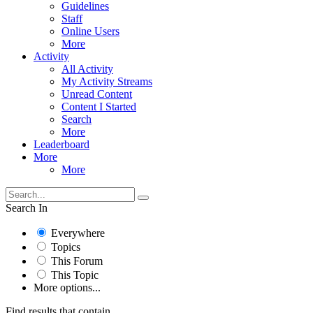
Guidelines
Staff
Online Users
More
Activity
All Activity
My Activity Streams
Unread Content
Content I Started
Search
More
Leaderboard
More
More
Search In
Everywhere
Topics
This Forum
This Topic
More options...
Find results that contain...