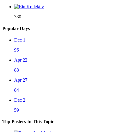
330
Popular Days
Dec 1
96
Apr 22
88
Apr 27
84
Dec 2
59
Top Posters In This Topic