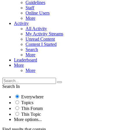
Guidelines
Staff
Online Users
More
Activity
All Activity
My Activity Streams
Unread Content
Content I Started
Search
More
Leaderboard
More
More
Search In
Everywhere
Topics
This Forum
This Topic
More options...
Find results that contain...