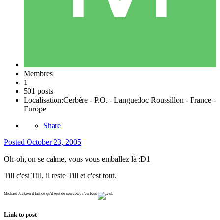
Membres
1
501 posts
Localisation:
Cerbère - P.O. - Languedoc Roussillon - France -
Europe
Share
Posted
October 23, 2005
Oh-oh, on se calme, vous vous emballez là :D1
Till c'est Till, il reste Till et c'est tout.
Michael Jackson il fait ce qu'il veut de son côté, m'en fous
Link to post