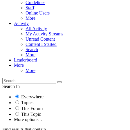
Guidelines
Staff
Online Users
More
Activity
All Activity
My Activity Streams
Unread Content
Content I Started
Search
More
Leaderboard
More
More
Search In
Everywhere
Topics
This Forum
This Topic
More options...
Find results that contain...