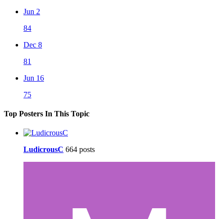
Jun 2
84
Dec 8
81
Jun 16
75
Top Posters In This Topic
LudicrousC
664 posts