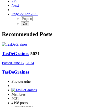
225
Next
Page 220 of 263
Recommended Posts
TasDeGraines
5021
Posted
June 17, 2024
TasDeGraines
Photographe
Membres
5021
4198 posts