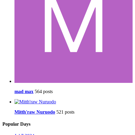
mad max
564 posts
Mitth'raw Nuruodo
521 posts
Popular Days