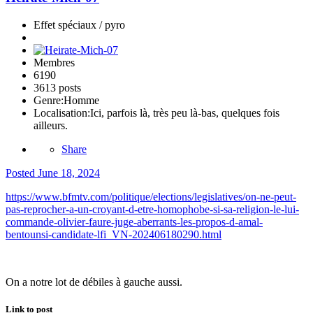
Effet spéciaux / pyro
Membres
6190
3613 posts
Genre:
Homme
Localisation:
Ici, parfois là, très peu là-bas, quelques fois
ailleurs.
Share
Posted
June 18, 2024
https://www.bfmtv.com/politique/elections/legislatives/on-ne-peut-
pas-reprocher-a-un-croyant-d-etre-homophobe-si-sa-religion-le-lui-
commande-olivier-faure-juge-aberrants-les-propos-d-amal-
bentounsi-candidate-lfi_VN-202406180290.html
On a notre lot de débiles à gauche aussi.
Link to post