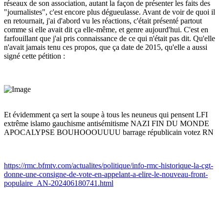
réseaux de son association, autant la façon de présenter les faits des
"journalistes", c'est encore plus dégueulasse. Avant de voir de quoi il
en retournait, j'ai d'abord vu les réactions, c'était présenté partout
comme si elle avait dit ça elle-même, et genre aujourd'hui. C'est en
farfouillant que j'ai pris connaissance de ce qui n'était pas dit. Qu'elle
n'avait jamais tenu ces propos, que ça date de 2015, qu'elle a aussi
signé cette pétition
:
Et évidemment ça sert la soupe à tous les neuneus qui pensent LFI
extrême islamo gauchisme antisémitisme NAZI FIN DU MONDE
APOCALYPSE BOUHOOOUUUU barrage républicain votez RN
https://rmc.bfmtv.com/actualites/politique/info-rmc-historique-la-cgt-
donne-une-consigne-de-vote-en-appelant-a-elire-le-nouveau-front-
populaire_AN-202406180741.html