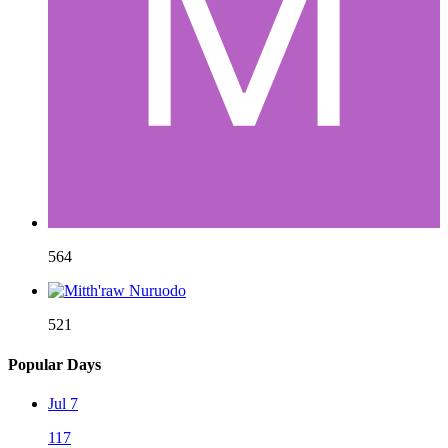
564
521
Popular Days
Jul 7
117