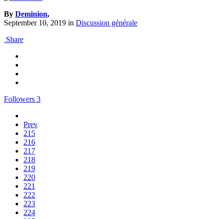
By
Deminion
,
September 10, 2019
in
Discussion générale
Share
Followers
3
Prev
215
216
217
218
219
220
221
222
223
224