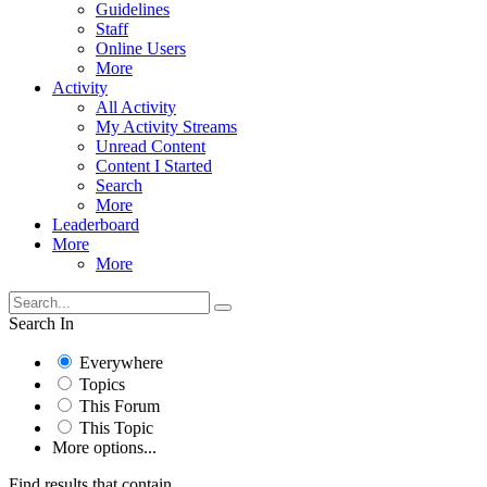
Guidelines
Staff
Online Users
More
Activity
All Activity
My Activity Streams
Unread Content
Content I Started
Search
More
Leaderboard
More
More
Search In
Everywhere
Topics
This Forum
This Topic
More options...
Find results that contain...