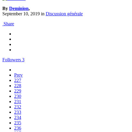
By
Deminion
,
September 10, 2019
in
Discussion générale
Share
Followers
3
Prev
227
228
229
230
231
232
233
234
235
236