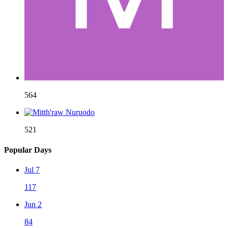
564
521
Popular Days
Jul 7
117
Jun 2
84