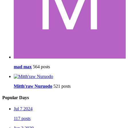
mad max
564 posts
Mitth'raw Nuruodo
521 posts
Popular Days
Jul 7 2024
117 posts