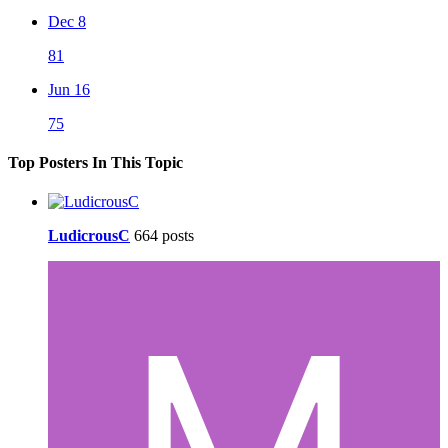
Dec 8
81
Jun 16
75
Top Posters In This Topic
LudicrousC
664 posts