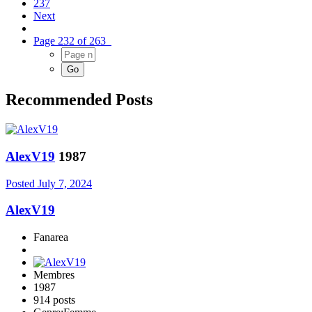
237
Next
Page 232 of 263
Recommended Posts
AlexV19
1987
Posted
July 7, 2024
AlexV19
Fanarea
Membres
1987
914 posts