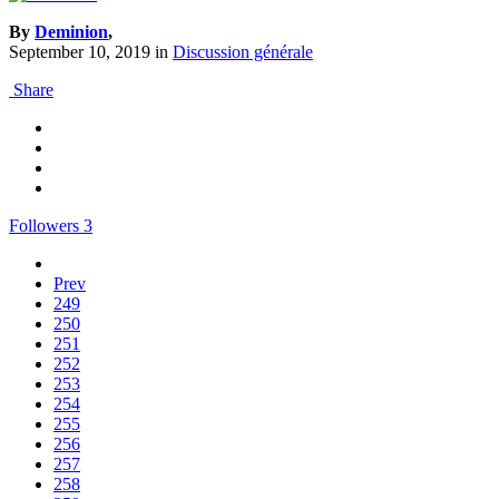
By
Deminion
,
September 10, 2019
in
Discussion générale
Share
Followers
3
Prev
249
250
251
252
253
254
255
256
257
258