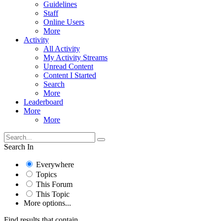
Guidelines
Staff
Online Users
More
Activity
All Activity
My Activity Streams
Unread Content
Content I Started
Search
More
Leaderboard
More
More
Search In
Everywhere
Topics
This Forum
This Topic
More options...
Find results that contain...