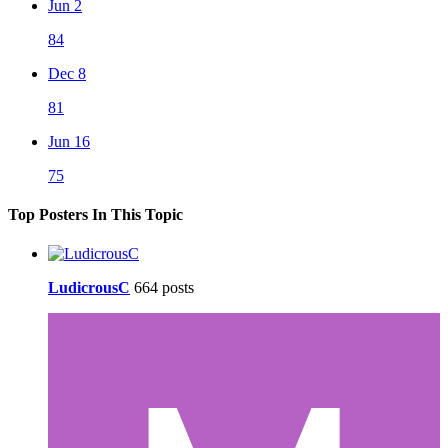
Jun 2
84
Dec 8
81
Jun 16
75
Top Posters In This Topic
LudicrousC
664 posts