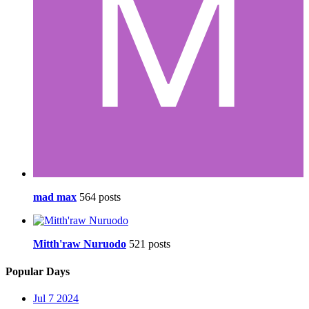
mad max
564 posts
Mitth'raw Nuruodo
521 posts
Popular Days
Jul 7 2024