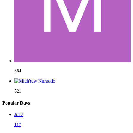
564
521
Popular Days
Jul 7
117