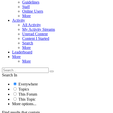
Guidelines
Staff
Online Users
More
Activity
All Activity
My Activity Streams
Unread Content
Content I Started
Search
More
Leaderboard
More
More
Search In
Everywhere
Topics
This Forum
This Topic
More options...
Find results that contain...