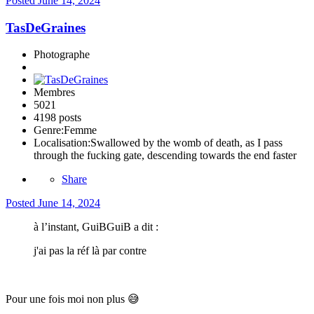
Posted
June 14, 2024
TasDeGraines
Photographe
Membres
5021
4198 posts
Genre:
Femme
Localisation:
Swallowed by the womb of death, as I pass
through the fucking gate, descending towards the end faster
Share
Posted
June 14, 2024
à l’instant, GuiBGuiB a dit :
j'ai pas la réf là par contre
Pour une fois moi non plus
😅