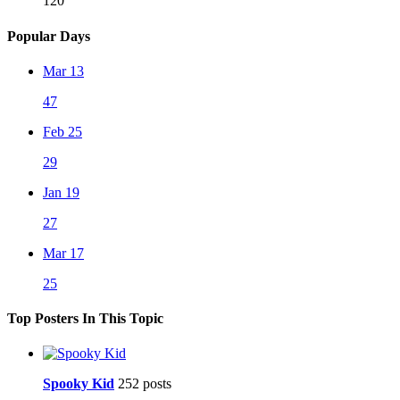
120
Popular Days
Mar 13
47
Feb 25
29
Jan 19
27
Mar 17
25
Top Posters In This Topic
Spooky Kid
252 posts