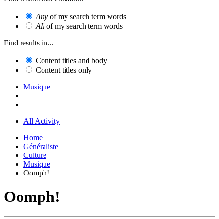
Any
of my search term words
All
of my search term words
Find results in...
Content titles and body
Content titles only
Musique
All Activity
Home
Généraliste
Culture
Musique
Oomph!
Oomph!