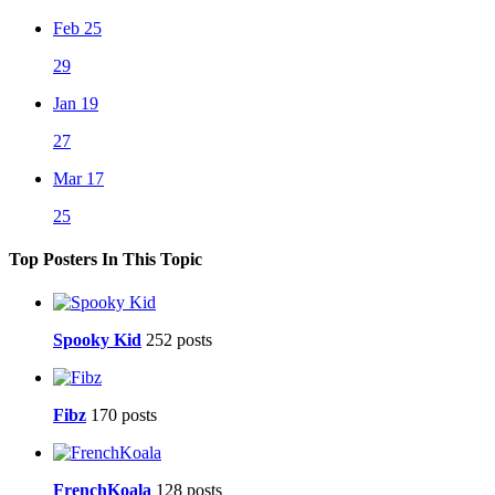
Feb 25
29
Jan 19
27
Mar 17
25
Top Posters In This Topic
Spooky Kid
252 posts
Fibz
170 posts
FrenchKoala
128 posts