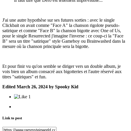
Il faut dire que Dero est tellement imprévisible...
J'ai une autre hypothèse sur ses futures sorties : avec le single
Clickbait on avait comme "Face A" la chanson rigolote pseudo-
satirique et comme "Face B" la chanson bigotte avec One of Us,
pour le single Resurrected j'imagine l'inverse : ce coup-ci la "Face
B" sera un titre "satirique" style Gameboy ou Brainwashed dans la
mesure où la chanson principale sera la bigotte.
Et pour finir vu qu'on semble se diriger vers un double album, je
vois bien un album consacré aux bigotteries et l'autre réservé aux
titres "satiriques" et fun.
Edited
March 26, 2024
by Spooky Kid
1
Link to post