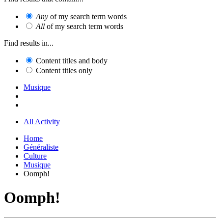
Any
of my search term words
All
of my search term words
Find results in...
Content titles and body
Content titles only
Musique
All Activity
Home
Généraliste
Culture
Musique
Oomph!
Oomph!