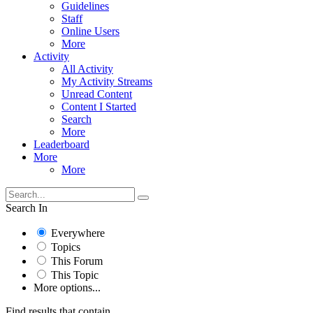
Guidelines
Staff
Online Users
More
Activity
All Activity
My Activity Streams
Unread Content
Content I Started
Search
More
Leaderboard
More
More
Search In
Everywhere
Topics
This Forum
This Topic
More options...
Find results that contain...