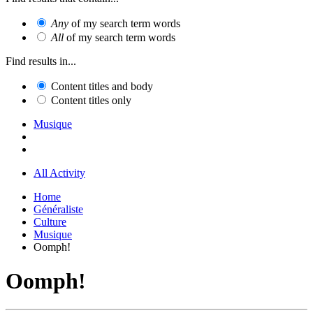
Any
of my search term words
All
of my search term words
Find results in...
Content titles and body
Content titles only
Musique
All Activity
Home
Généraliste
Culture
Musique
Oomph!
Oomph!