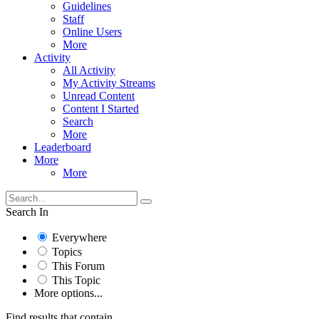
Guidelines
Staff
Online Users
More
Activity
All Activity
My Activity Streams
Unread Content
Content I Started
Search
More
Leaderboard
More
More
Search In
Everywhere
Topics
This Forum
This Topic
More options...
Find results that contain...