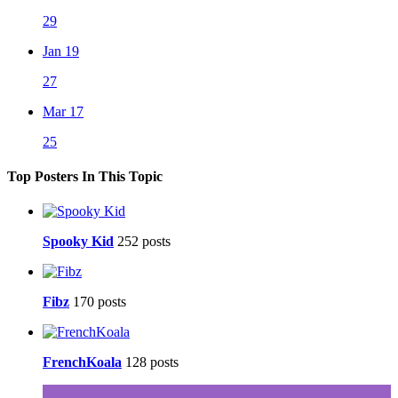
29
Jan 19
27
Mar 17
25
Top Posters In This Topic
Spooky Kid
252 posts
Fibz
170 posts
FrenchKoala
128 posts