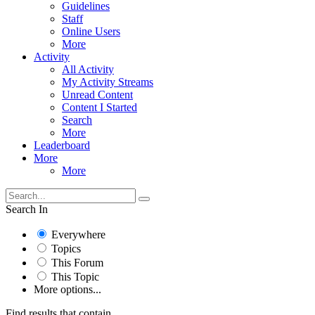
Guidelines
Staff
Online Users
More
Activity
All Activity
My Activity Streams
Unread Content
Content I Started
Search
More
Leaderboard
More
More
Search In
Everywhere
Topics
This Forum
This Topic
More options...
Find results that contain...