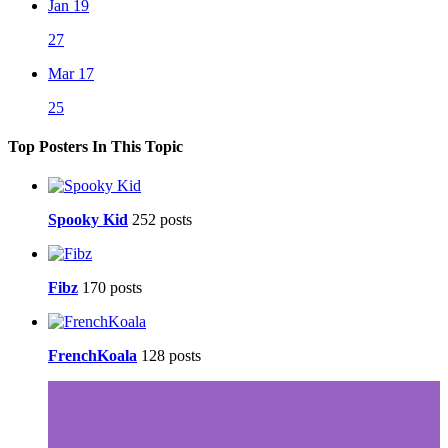
Jan 19
27
Mar 17
25
Top Posters In This Topic
Spooky Kid
252 posts
Fibz
170 posts
FrenchKoala
128 posts