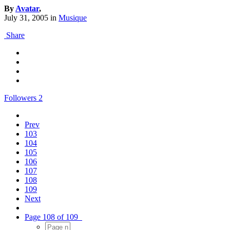
By
Avatar
,
July 31, 2005
in
Musique
Share
Followers
2
Prev
103
104
105
106
107
108
109
Next
Page 108 of 109