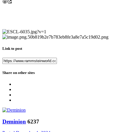
🤩
🥰
Link to post
Share on other sites
Deminion
6237