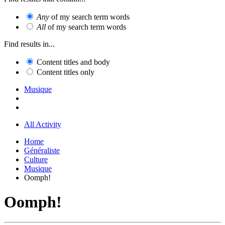
Any
of my search term words
All
of my search term words
Find results in...
Content titles and body
Content titles only
Musique
All Activity
Home
Généraliste
Culture
Musique
Oomph!
Oomph!