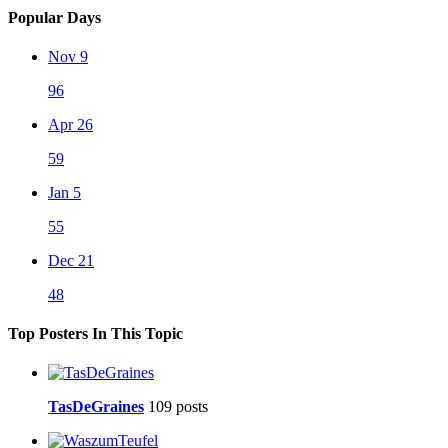
Popular Days
Nov 9
96
Apr 26
59
Jan 5
55
Dec 21
48
Top Posters In This Topic
TasDeGraines
109 posts