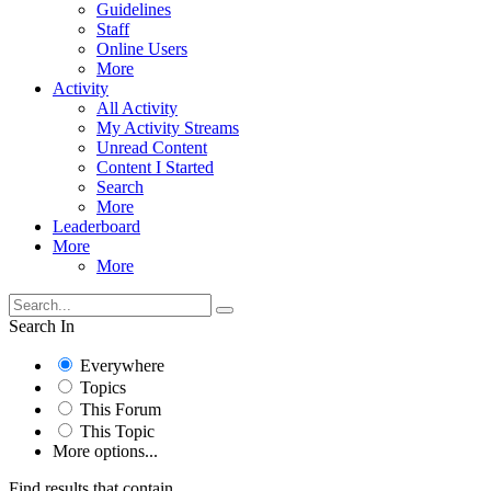
Guidelines
Staff
Online Users
More
Activity
All Activity
My Activity Streams
Unread Content
Content I Started
Search
More
Leaderboard
More
More
Search In
Everywhere
Topics
This Forum
This Topic
More options...
Find results that contain...