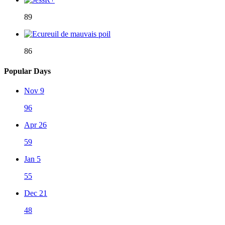
89
86
Popular Days
Nov 9
96
Apr 26
59
Jan 5
55
Dec 21
48