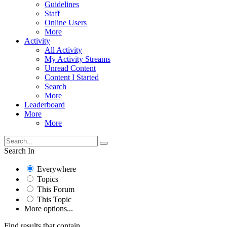
Guidelines
Staff
Online Users
More
Activity
All Activity
My Activity Streams
Unread Content
Content I Started
Search
More
Leaderboard
More
More
Search In
Everywhere
Topics
This Forum
This Topic
More options...
Find results that contain...