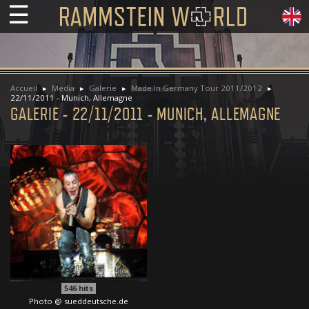
☰
Accueil
Media
Galerie
Made In Germany Tour 2011/2012
22/11/2011 - Munich, Allemagne
GALERIE - 22/11/2011 - MUNICH, ALLEMAGNE
546
hits
Photo @ sueddeutsche.de