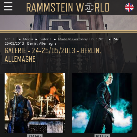
☰
Accueil
Media
Galerie
Made In Germany Tour 2013
24-
25/05/2013 - Berlin, Allemagne
GALERIE - 24-25/05/2013 - BERLIN,
ALLEMAGNE
834
hits
971
hits