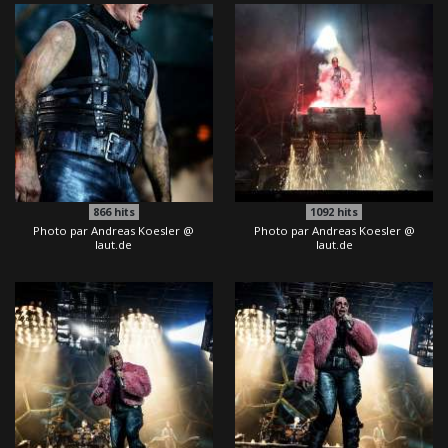
866
hits
1092
hits
Photo par Andreas Koesler @
Photo par Andreas Koesler @
laut.de
laut.de