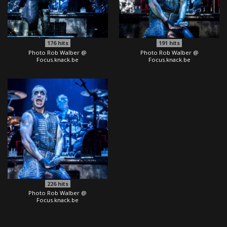
176
hits
191
hits
Photo Rob Walber @
Photo Rob Walber @
Focus.knack.be
Focus.knack.be
226
hits
Photo Rob Walber @
Focus.knack.be