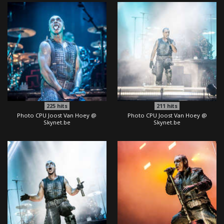
225
hits
211
hits
Photo CPU Joost Van Hoey @
Photo CPU Joost Van Hoey @
Skynet.be
Skynet.be