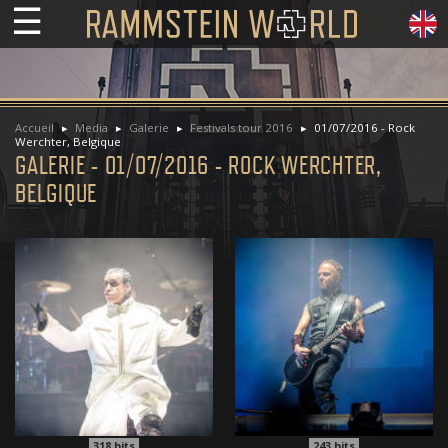
☰
Accueil
Media
Galerie
Festivals tour 2016
01/07/2016 - Rock
Werchter, Belgique
GALERIE - 01/07/2016 - ROCK WERCHTER,
BELGIQUE
318
hits
243
hits