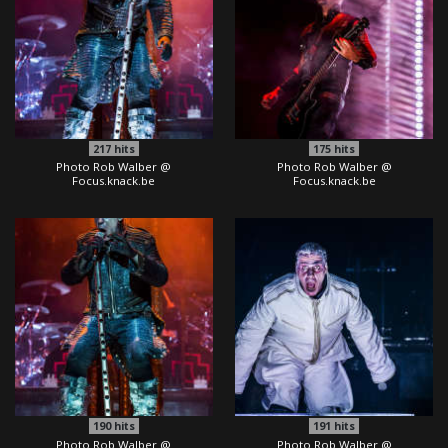
217
hits
175
hits
Photo Rob Walber @
Photo Rob Walber @
Focus.knack.be
Focus.knack.be
190
hits
191
hits
Photo Rob Walber @
Photo Rob Walber @