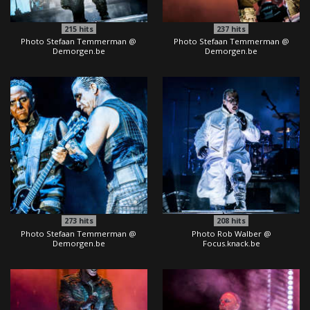
215
hits
237
hits
Photo Stefaan Temmerman @
Photo Stefaan Temmerman @
Demorgen.be
Demorgen.be
273
hits
208
hits
Photo Stefaan Temmerman @
Photo Rob Walber @
Demorgen.be
Focus.knack.be