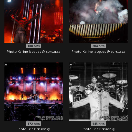
188
hits
204
hits
Photo Karine Jacques @ sorstu.ca
Photo Karine Jacques @ sorstu.ca
172
hits
143
hits
Photo Eric Brisson @
Photo Eric Brisson @