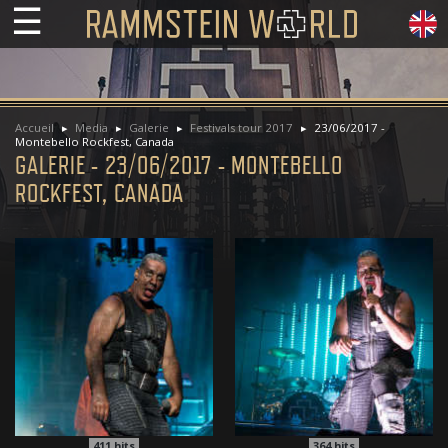
☰
Accueil
Media
Galerie
Festivals tour 2017
23/06/2017 -
Montebello Rockfest, Canada
GALERIE - 23/06/2017 - MONTEBELLO
ROCKFEST, CANADA
411
hits
364
hits