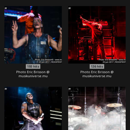
193
hits
136
hits
Photo Eric Brisson @
Photo Eric Brisson @
musikuniverse.mu
musikuniverse.mu