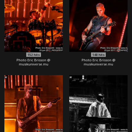
152
hits
148
hits
Photo Eric Brisson @
Photo Eric Brisson @
musikuniverse.mu
musikuniverse.mu