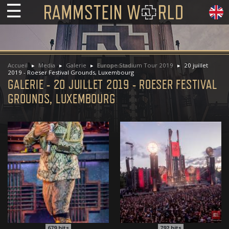
☰
Accueil
Media
Galerie
Europe Stadium Tour 2019
20 juillet
2019 - Roeser Festival Grounds, Luxembourg
GALERIE - 20 JUILLET 2019 - ROESER FESTIVAL
GROUNDS, LUXEMBOURG
679
hits
792
hits