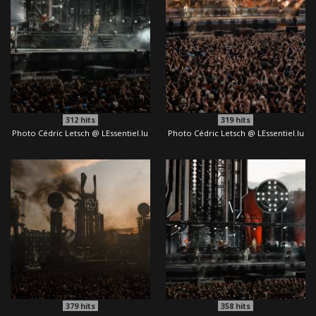
312
hits
319
hits
Photo Cédric Letsch @ LEssentiel.lu
Photo Cédric Letsch @ LEssentiel.lu
379
hits
358
hits