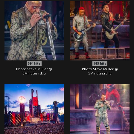
594
hits
615
hits
Photo Steve Müller @
Photo Steve Müller @
5Minutes.rtl.lu
5Minutes.rtl.lu