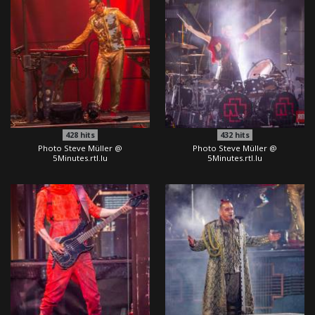
428
hits
432
hits
Photo Steve Müller @
Photo Steve Müller @
5Minutes.rtl.lu
5Minutes.rtl.lu