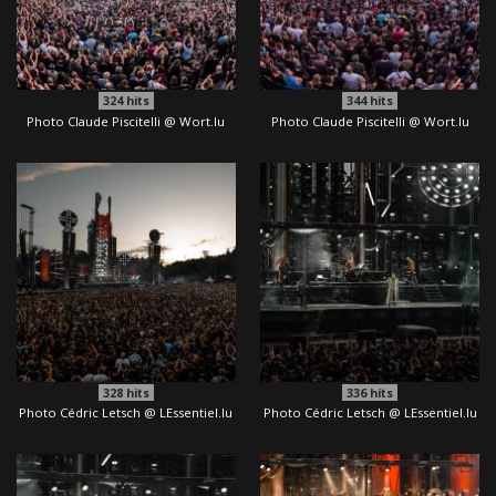
324
hits
344
hits
Photo Claude Piscitelli @ Wort.lu
Photo Claude Piscitelli @ Wort.lu
328
hits
336
hits
Photo Cédric Letsch @ LEssentiel.lu
Photo Cédric Letsch @ LEssentiel.lu