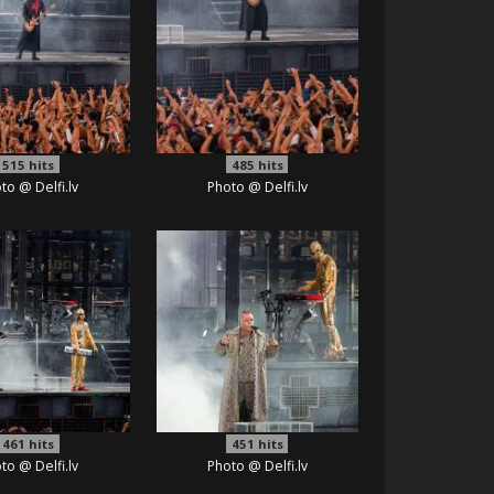
515
hits
485
hits
to @ Delfi.lv
Photo @ Delfi.lv
461
hits
451
hits
to @ Delfi.lv
Photo @ Delfi.lv