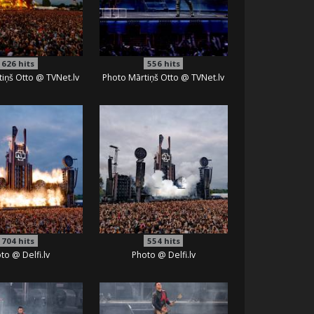
626
hits
556
hits
iņš Otto @ TVNet.lv
Photo Mārtiņš Otto @ TVNet.lv
704
hits
554
hits
to @ Delfi.lv
Photo @ Delfi.lv