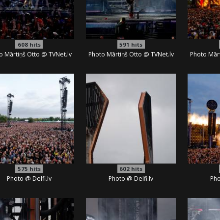
608
hits
591
hits
o Mārtiņš Otto @ TVNet.lv
Photo Mārtiņš Otto @ TVNet.lv
Photo Mārt
575
hits
602
hits
Photo @ Delfi.lv
Photo @ Delfi.lv
Pho