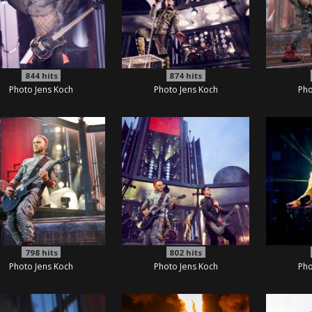
844
hits
874
hits
Photo Jens Koch
Photo Jens Koch
Pho
798
hits
802
hits
Photo Jens Koch
Photo Jens Koch
Pho