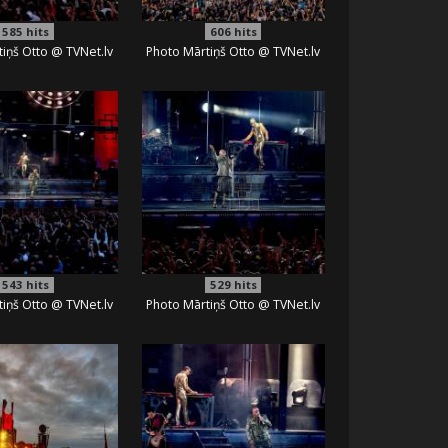
585
hits
606
hits
iņš Otto @ TVNet.lv
Photo Mārtiņš Otto @ TVNet.lv
543
hits
529
hits
iņš Otto @ TVNet.lv
Photo Mārtiņš Otto @ TVNet.lv