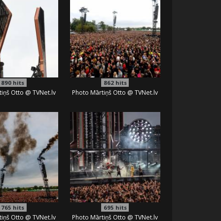
890
hits
862
hits
iņš Otto @ TVNet.lv
Photo Mārtiņš Otto @ TVNet.lv
765
hits
695
hits
iņš Otto @ TVNet.lv
Photo Mārtiņš Otto @ TVNet.lv