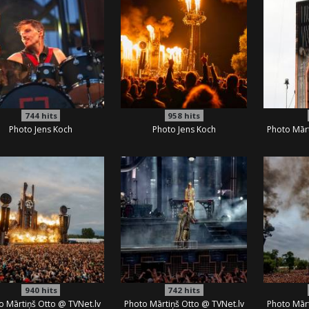
744
hits
958
hits
Photo Jens Koch
Photo Jens Koch
Photo Mārt
940
hits
742
hits
o Mārtiņš Otto @ TVNet.lv
Photo Mārtiņš Otto @ TVNet.lv
Photo Mārt