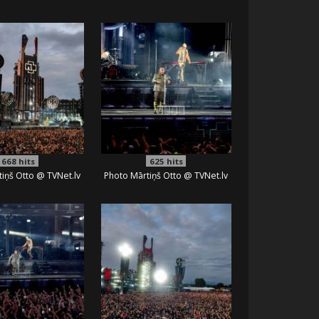
668
hits
625
hits
iņš Otto @ TVNet.lv
Photo Mārtiņš Otto @ TVNet.lv