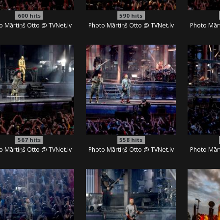
600
hits
590
hits
o Mārtiņš Otto @ TVNet.lv
Photo Mārtiņš Otto @ TVNet.lv
Photo Mārt
567
hits
558
hits
o Mārtiņš Otto @ TVNet.lv
Photo Mārtiņš Otto @ TVNet.lv
Photo Mārt