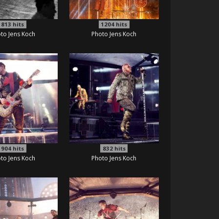
813
hits
1204
hits
to Jens Koch
Photo Jens Koch
904
hits
832
hits
to Jens Koch
Photo Jens Koch