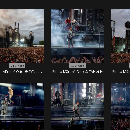
715
hits
657
hits
o Mārtiņš Otto @ TVNet.lv
Photo Mārtiņš Otto @ TVNet.lv
Photo Mārt