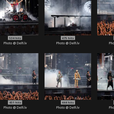
534
hits
475
hits
Photo @ Delfi.lv
Photo @ Delfi.lv
Pho
451
hits
444
hits
Photo @ Delfi.lv
Photo @ Delfi.lv
Pho